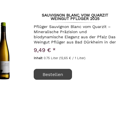
SAUVIGNON BLANC VOM QUARZIT
WEINGUT PFLÜGER 2025
Pflüger Sauvignon Blanc vom Quarzit –
Mineralische Präzision und
biodynamische Eleganz aus der Pfalz Das
Weingut Pflüger aus Bad Dürkheim in der
Pfalz gehört zweifellos zu den
9,49 € *
wegweisenden Betrieben, wenn es um
die Symbiose aus...
Inhalt
0.75 Liter
(12,65 € / 1 Liter)
Bestellen