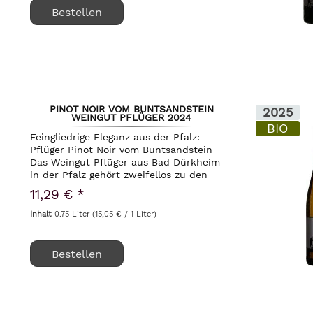
Bestellen
PINOT NOIR VOM BUNTSANDSTEIN
2025
WEINGUT PFLÜGER 2024
BIO
Feingliedrige Eleganz aus der Pfalz:
Pflüger Pinot Noir vom Buntsandstein
Das Weingut Pflüger aus Bad Dürkheim
in der Pfalz gehört zweifellos zu den
spannendsten Pionieren des
11,29 € *
biodynamischen Weinbaus in
Deutschland. Mit einer tiefen...
Inhalt
0.75 Liter
(15,05 € / 1 Liter)
Bestellen