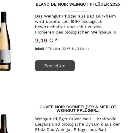
BLANC DE NOIR WEINGUT PFLÜGER 2025
Das Weingut Pflüger aus Bad Dürkheim
wird bereits seit 1990 ökologisch
bewirtschaftet und zählt zu den
Pionieren des biologischen Weinbaus in
der Pfalz. Seit 2007 geht es hier richtig
9,49 € *
rund und der Junior Alexander Pflüger
übernimmt die...
Inhalt
0.75 Liter
(12,65 € / 1 Liter)
Bestellen
CUVÉE NOIR DORNFELDER & MERLOT
WEINGUT PFLÜGER...
Weingut Pflüger Cuvée Noir – Kraftvolle
Eleganz und biologische Dynamik aus der
Pfalz Das Weingut Pflüger aus Bad