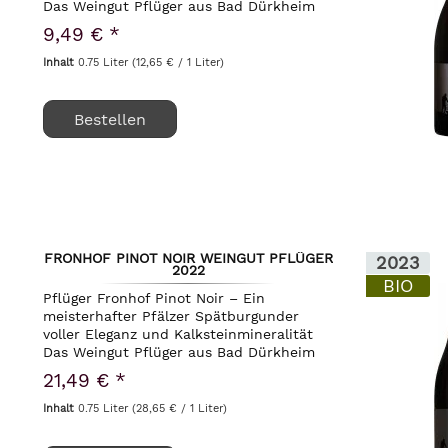
Das Weingut Pflüger aus Bad Dürkheim
in der Pfalz steht wie kaum ein zweites
9,49 € *
für die Symbiose aus traditionellem
Handwerk, visionärem...
Inhalt
0.75 Liter
(12,65 € / 1 Liter)
Bestellen
FRONHOF PINOT NOIR WEINGUT PFLÜGER
2023
2022
BIO
Pflüger Fronhof Pinot Noir – Ein
meisterhafter Pfälzer Spätburgunder
voller Eleganz und Kalksteinmineralität
Das Weingut Pflüger aus Bad Dürkheim
in der Pfalz steht wie kaum ein anderes
21,49 € *
für den respektvollen Umgang mit der
Natur und eine...
Inhalt
0.75 Liter
(28,65 € / 1 Liter)