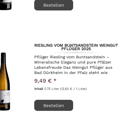
Bestellen
RIESLING VOM BUNTSANDSTEIN WEINGUT
PFLÜGER 2025
Pflüger Riesling vom Buntsandstein –
Mineralische Eleganz und pure Pfälzer
Lebensfreude Das Weingut Pflüger aus
Bad Dürkheim in der Pfalz steht wie
kaum ein anderes für die harmonische
9,49 € *
Verbindung von traditionellem Handwerk
und...
Inhalt
0.75 Liter
(12,65 € / 1 Liter)
Bestellen