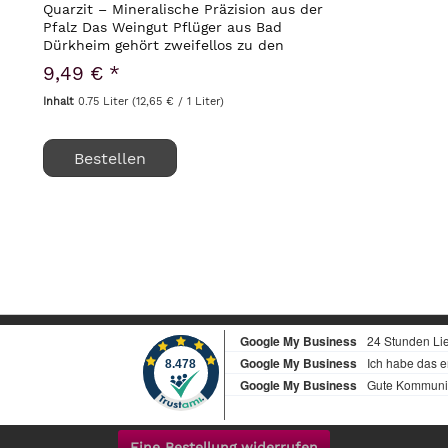
Quarzit – Mineralische Präzision aus der
Pfalz Das Weingut Pflüger aus Bad
Dürkheim gehört zweifellos zu den
visionären Vorreitern des
9,49 € *
biodynamischen Weinbaus in der Pfalz.
Mit unbändiger Leidenschaft...
Inhalt
0.75 Liter
(12,65 € / 1 Liter)
Bestellen
Eine Bestellung widerrufen