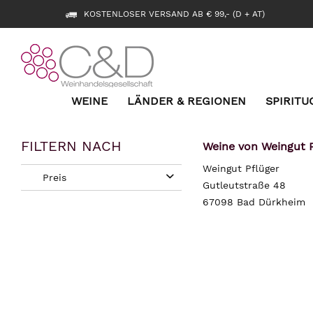
KOSTENLOSER VERSAND AB € 99,- (D + AT)
WEINE
LÄNDER & REGIONEN
SPIRITU
FILTERN NACH
Weine von Weingut 
Weingut Pflüger
Preis
Gutleutstraße 48
67098 Bad Dürkheim
von
bis
9,49 €
21,49 €