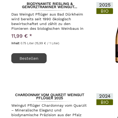
BIODYNAMITE RIESLING &
2025
GEWÜRZTRAMINER WEINGUT...
BIO
Das Weingut Pflüger aus Bad Dürkheim
wird bereits seit 1990 ökologisch
bewirtschaftet und zählt zu den
Pionieren des biologischen Weinbaus in
der Pfalz. Seit 2007 geht es hier richtig
11,99 € *
rund und der Junior Alexander Pflüger
übernimmt die...
Inhalt
0.75 Liter
(15,99 € / 1 Liter)
Bestellen
CHARDONNAY VOM QUARZIT WEINGUT
2024
PFLÜGER 2025
BIO
Weingut Pflüger Chardonnay vom Quarzit
– Mineralische Eleganz und
biodynamische Präzision aus der Pfalz