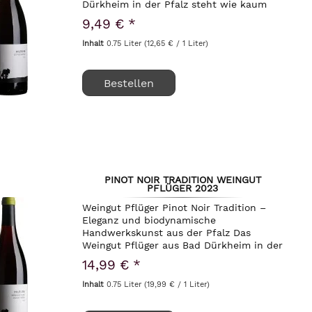
Dürkheim in der Pfalz steht wie kaum
ein anderes für den harmonischen
9,49 € *
Einklang von Natur, Handwerk und
Herkunft. Unter der...
Inhalt
0.75 Liter
(12,65 € / 1 Liter)
Bestellen
PINOT NOIR TRADITION WEINGUT
PFLÜGER 2023
Weingut Pflüger Pinot Noir Tradition –
Eleganz und biodynamische
Handwerkskunst aus der Pfalz Das
Weingut Pflüger aus Bad Dürkheim in der
Pfalz steht wie kaum ein anderes für die
14,99 € *
harmonische Verbindung von
traditionellem Handwerk und...
Inhalt
0.75 Liter
(19,99 € / 1 Liter)