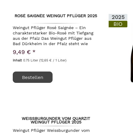
ROSÉ SAIGNÉE WEINGUT PFLÜGER 2025
2025
BIO
Weingut Pflüger Rosé Saignée – Ein
charakterstarker Bio-Rosé mit Tiefgang
aus der Pfalz Das Weingut Pflüger aus
Bad Dürkheim in der Pfalz steht wie
kaum ein zweites für die gelungene
9,49 € *
Symbiose aus handwerklicher Präzision
und tiefem...
Inhalt
0.75 Liter
(12,65 € / 1 Liter)
Bestellen
WEISSBURGUNDER VOM QUARZIT
WEINGUT PFLÜGER 2025
Weingut Pflüger Weissburgunder vom