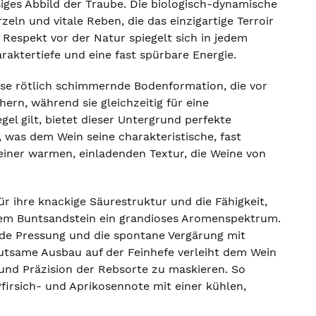
siges Abbild der Traube. Die biologisch-dynamische
eln und vitale Reben, die das einzigartige Terroir
e Respekt vor der Natur spiegelt sich in jedem
raktertiefe und eine fast spürbare Energie.
ese rötlich schimmernde Bodenformation, die vor
ern, während sie gleichzeitig für eine
gel gilt, bietet dieser Untergrund perfekte
 was dem Wein seine charakteristische, fast
it einer warmen, einladenden Textur, die Weine von
ür ihre knackige Säurestruktur und die Fähigkeit,
 dem Buntsandstein ein grandioses Aromenspektrum.
nde Pressung und die spontane Vergärung mit
utsame Ausbau auf der Feinhefe verleiht dem Wein
 und Präzision der Rebsorte zu maskieren. So
Pfirsich- und Aprikosennote mit einer kühlen,