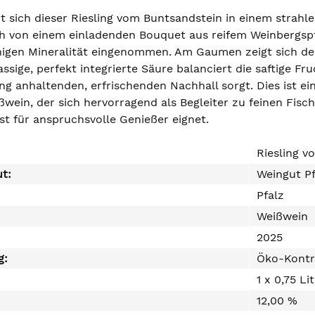
rt sich dieser Riesling vom Buntsandstein in einem strahl
ch von einem einladenden Bouquet aus reifem Weinbergspfi
chigen Mineralität eingenommen. Am Gaumen zeigt sich d
assige, perfekt integrierte Säure balanciert die saftige F
ang anhaltenden, erfrischenden Nachhall sorgt. Dies ist 
ßwein, der sich hervorragend als Begleiter zu feinen Fisc
ist für anspruchsvolle Genießer eignet.
Riesling v
ut:
Weingut Pf
Pfalz
Weißwein
2025
g:
Öko-Kontr
1 x 0,75 Li
12,00 %