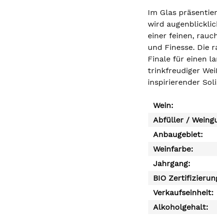
Im Glas präsentie
wird augenblickli
einer feinen, rau
und Finesse. Die r
Finale für einen l
trinkfreudiger Wei
inspirierender Sol
Wein:
Abfüller / Weing
Anbaugebiet:
Weinfarbe:
Jahrgang:
BIO Zertifizierun
Verkaufseinheit:
Alkoholgehalt: