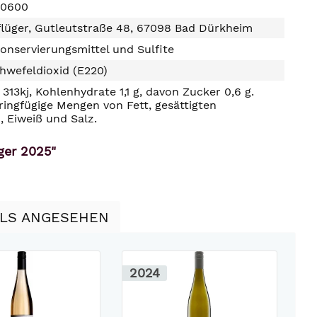
20600
flüger, Gutleutstraße 48, 67098 Bad Dürkheim
onservierungsmittel und Sulfite
hwefeldioxid (E220)
313kj, Kohlenhydrate 1,1 g, davon Zucker 0,6 g.
ringfügige Mengen von Fett, gesättigten
, Eiweiß und Salz.
ger 2025"
LLS ANGESEHEN
2024
2