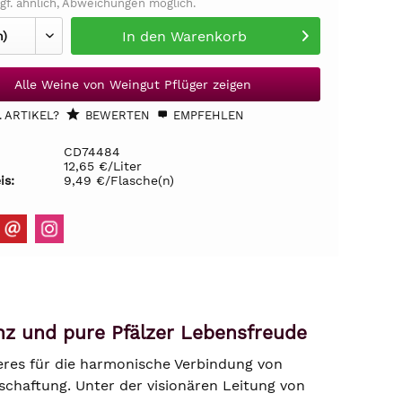
gf. ähnlich, Abweichungen möglich.
In den
Warenkorb
Alle Weine von Weingut Pflüger zeigen
 ARTIKEL?
BEWERTEN
EMPFEHLEN
CD74484
12,65 €/Liter
is:
9,49 €/Flasche(n)
nz und pure Pfälzer Lebensfreude
eres für die harmonische Verbindung von
chaftung. Unter der visionären Leitung von