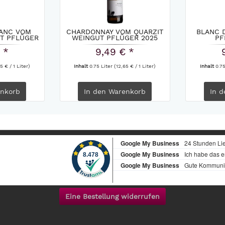
LANC VOM
CHARDONNAY VOM QUARZIT
BLANC 
T PFLÜGER
WEINGUT PFLÜGER 2025
PF
 *
9,49 € *
5 € / 1 Liter)
Inhalt
0.75 Liter
(12,65 € / 1 Liter)
Inhalt
0.7
nkorb
In den
Warenkorb
In d
Eine Bestellung widerrufen