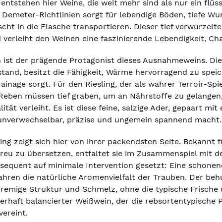
entstehen hier Weine, die weit mehr sind als nur ein flüs
Demeter-Richtlinien sorgt für lebendige Böden, tiefe Wurz
scht in die Flasche transportieren. Dieser tief verwurzelt
verleiht den Weinen eine faszinierende Lebendigkeit, Cha
 ist der prägende Protagonist dieses Ausnahmeweins. Di
tand, besitzt die Fähigkeit, Wärme hervorragend zu speich
inage sorgt. Für den Riesling, der als wahrer Terroir-Spie
Reben müssen tief graben, um an Nährstoffe zu gelangen,
lität verleiht. Es ist diese feine, salzige Ader, gepaart m
unverwechselbar, präzise und ungemein spannend macht.
ing zeigt sich hier von ihrer packendsten Seite. Bekannt f
treu zu übersetzen, entfaltet sie im Zusammenspiel mit
nsequent auf minimale Intervention gesetzt: Eine schone
hren die natürliche Aromenvielfalt der Trauben. Der beh
 cremige Struktur und Schmelz, ohne die typische Frische
erhaft balancierter Weißwein, der die rebsortentypische 
vereint.