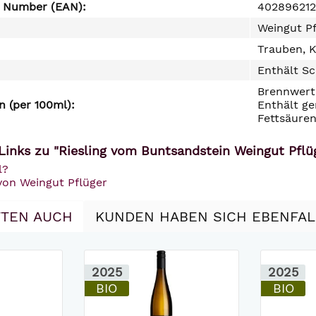
e Number (EAN):
40289621
Weingut P
Trauben, K
Enthält Sc
Brennwert 
 (per 100ml):
Enthält ge
Fettsäuren
Links zu "Riesling vom Buntsandstein Weingut Pflü
l?
von Weingut Pflüger
TEN AUCH
KUNDEN HABEN SICH EBENFA
2025
2025
BIO
BIO