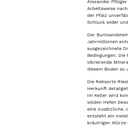
Alexander Pflüger 
Arbeitsweise nach 
der Pfalz unverfäl
Schluck wider und 
Der Buntsandstein
Jahrmillionen ents
ausgezeichnete Dra
Bedingungen. Die 
vibrierende Minera
diesem Boden so 
Die Rebsorte Riesl
Herkunft detailge
Im Keller wird ko
wilden Hefen bewa
eine zusätzliche,
entsteht ein meist
kräutrigen Würze 