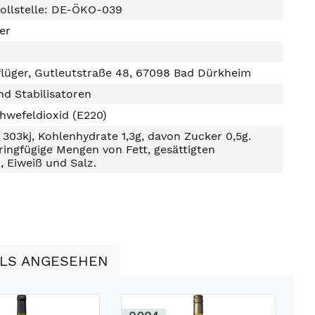
ollstelle: DE-ÖKO-039
ter
flüger, Gutleutstraße 48, 67098 Bad Dürkheim
d Stabilisatoren
hwefeldioxid (E220)
303kj, Kohlenhydrate 1,3g, davon Zucker 0,5g.
ringfügige Mengen von Fett, gesättigten
, Eiweiß und Salz.
LLS ANGESEHEN