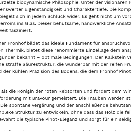
wurzelte biodynamische Philosophie. Unter der visionären
nswerter Eigenständigkeit und Charaktertiefe. Die komp
piegelt sich in jedem Schluck wider. Es geht nicht um vo
erroirs ins Glas. Dieser behutsame, handwerkliche Ansatz 
it fasziniert.
er Fronhof bildet das ideale Fundament für anspruchsvo
en Thermik, bietet diese renommierte Einzellage dem ans
under bekannt – optimale Bedingungen. Der Kalkstein ve
ne straffe Säurestruktur, die wunderbar mit der reifen Fr
 der kühlen Präzision des Bodens, die dem Fronhof Pinot
t als die Königin der roten Rebsorten und fordert dem Win
forderung mit Bravour gemeistert. Die Trauben werden s
. Die spontane Vergärung und der anschließende behutsa
mplexe Struktur zu entwickeln, ohne dass das Holz die fe
wahrt die typische Pinot-Eleganz und sorgt für ein seidi