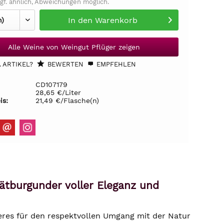
gf. ähnlich, Abweichungen möglich.
In den
Warenkorb
Alle Weine von Weingut Pflüger zeigen
 ARTIKEL?
BEWERTEN
EMPFEHLEN
CD107179
28,65 €/Liter
is:
21,49 €/Flasche(n)
pätburgunder voller Eleganz und
eres für den respektvollen Umgang mit der Natur