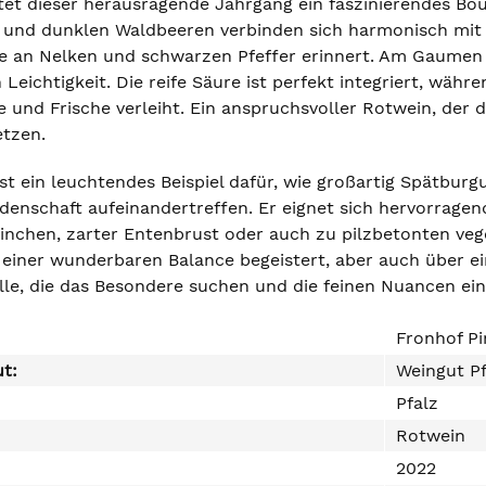
ltet dieser herausragende Jahrgang ein faszinierendes Bou
und dunklen Waldbeeren verbinden sich harmonisch mit 
ie an Nelken und schwarzen Pfeffer erinnert. Am Gaumen z
 Leichtigkeit. Die reife Säure ist perfekt integriert, wäh
 und Frische verleiht. Ein anspruchsvoller Rotwein, der 
etzen.
ist ein leuchtendes Beispiel dafür, wie großartig Spätbur
enschaft aufeinandertreffen. Er eignet sich hervorragend 
chen, zarter Entenbrust oder auch zu pilzbetonten veget
 einer wunderbaren Balance begeistert, aber auch über ei
lle, die das Besondere suchen und die feinen Nuancen ein
Fronhof Pi
ut:
Weingut Pf
Pfalz
Rotwein
2022