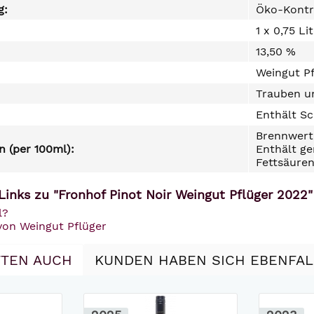
g:
Öko-Kontr
1 x 0,75 Li
13,50 %
Weingut P
Trauben un
Enthält Sc
Brennwert 
 (per 100ml):
Enthält ge
Fettsäuren
Links zu "Fronhof Pinot Noir Weingut Pflüger 2022"
l?
von Weingut Pflüger
TEN AUCH
KUNDEN HABEN SICH EBENFA