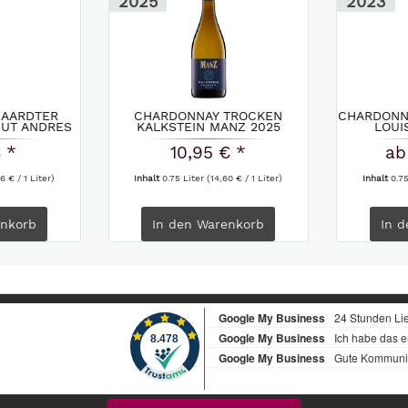
2025
2023
HAARDTER
CHARDONNAY TROCKEN
CHARDONN
GUT ANDRES
KALKSTEIN MANZ 2025
LOUI
€ *
10,95 € *
ab
6 € / 1 Liter)
Inhalt
0.75 Liter
(14,60 € / 1 Liter)
Inhalt
0.7
nkorb
In den
Warenkorb
In d