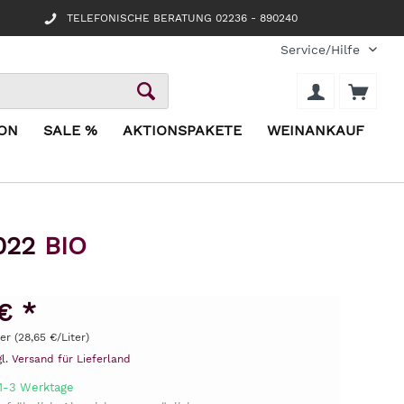
TELEFONISCHE BERATUNG 02236 - 890240
Service/Hilfe
ION
SALE %
AKTIONSPAKETE
WEINANKAUF
2022
BIO
€ *
ter (28,65 €/Liter)
gl. Versand für Lieferland
 1-3 Werktage