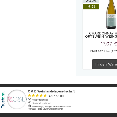
2024
BIO
CHARDONNAY 
ORTSWEIN WEIN
2024
17,07 
Inhalt
0.75 Liter
(22,7
In den
Ware