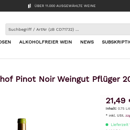
ÜBER 11.000 AUSGEWÄHLTE WEINE
OSEN
ALKOHOLFREIER WEIN
NEWS
SUBSKRIPT
hof Pinot Noir Weingut Pflüger 
21,49 
Inhalt:
0.75 Li
* inkl. USt.
zz
Lieferzeit