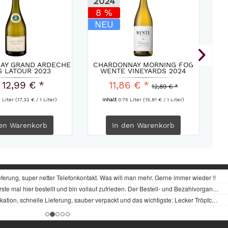
2024
2
8 %
NEU
AY GRAND ARDECHE
CHARDONNAY MORNING FOG
S LATOUR 2023
WENTE VINEYARDS 2024
 12,99 € *
11,86 € *
12,89 € *
5 Liter
(17,32 € / 1 Liter)
Inhalt
0.75 Liter
(15,81 € / 1 Liter)
en
Warenkorb
In den
Warenkorb