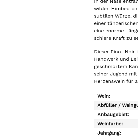
In der Nase entfa
wilden Himbeeren 
subtilen Würze, d
einer tänzerischen
eine enorme Länge
schiere Kraft zu s
Dieser Pinot Noir 
Handwerk und Leid
geschmortem Kanin
seiner Jugend mit
Herzenswein für a
Wein:
Abfüller / Weing
Anbaugebiet:
Weinfarbe:
Jahrgang: