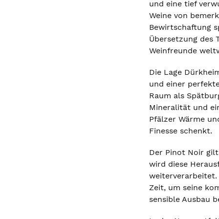
und eine tief ver
Weine von bemerke
Bewirtschaftung s
Übersetzung des T
Weinfreunde weltwe
Die Lage Dürkheim
und einer perfekt
Raum als Spätburg
Mineralität und ei
Pfälzer Wärme und
Finesse schenkt.
Der Pinot Noir gil
wird diese Heraus
weiterverarbeitet
Zeit, um seine ko
sensible Ausbau be