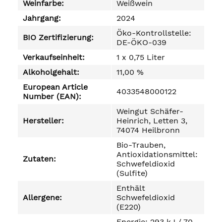
Weinfarbe:
Weißwein
Jahrgang:
2024
Öko-Kontrollstelle:
BIO Zertifizierung:
DE-ÖKO-039
Verkaufseinheit:
1 x 0,75 Liter
Alkoholgehalt:
11,00 %
European Article
4033548000122
Number (EAN):
Weingut Schäfer-
Hersteller:
Heinrich, Letten 3,
74074 Heilbronn
Bio-Trauben,
Antioxidationsmittel:
Zutaten:
Schwefeldioxid
(Sulfite)
Enthält
Allergene:
Schwefeldioxid
(E220)
Energie: 293 kJ / 70