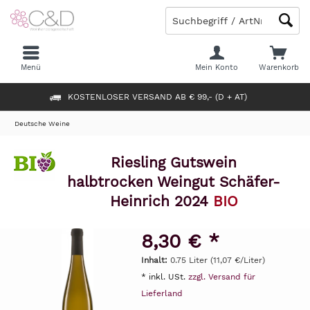
Menü
Mein Konto
Warenkorb
KOSTENLOSER VERSAND AB € 99,- (D + AT)
Deutsche Weine
Riesling Gutswein
halbtrocken Weingut Schäfer-
Heinrich 2024
BIO
8,30 € *
Inhalt:
0.75 Liter (11,07 €/Liter)
* inkl. USt.
zzgl. Versand für
Lieferland