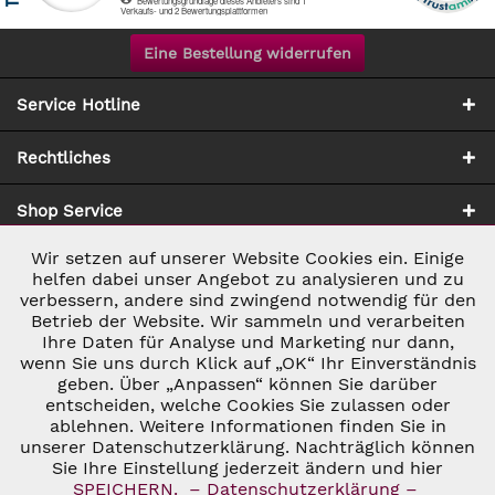
Eine Bestellung widerrufen
Service Hotline
Rechtliches
Shop Service
Wir setzen auf unserer Website Cookies ein. Einige
Aktiv
Notwendig
Zahlung & Versand
helfen dabei unser Angebot zu analysieren und zu
verbessern, andere sind zwingend notwendig für den
Betrieb der Website. Wir sammeln und verarbeiten
Inaktiv
Marketing
Ihre Daten für Analyse und Marketing nur dann,
wenn Sie uns durch Klick auf „OK“ Ihr Einverständnis
geben. Über „Anpassen“ können Sie darüber
Inaktiv
Tracking
entscheiden, welche Cookies Sie zulassen oder
ablehnen. Weitere Informationen finden Sie in
* ALLE PREISE INKL. GESETZL. UMSATZSTEUER ZZGL.
VERSANDKOSTEN
UND GGF. NACHNAHMEGEBÜHREN, WENN NICHT
unserer Datenschutzerklärung. Nachträglich können
Inaktiv
Personalisierung
ANDERS BESCHRIEBEN
Sie Ihre Einstellung jederzeit ändern und hier
© 2026 C&D WEINHANDEL - ALL RIGHTS RESERVED. THEME BY
SPEICHERN.
– Datenschutzerklärung –