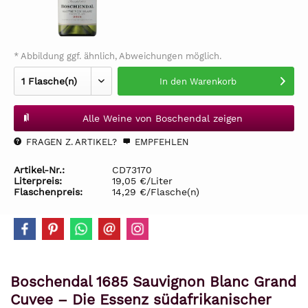
* Abbildung ggf. ähnlich, Abweichungen möglich.
In den
Warenkorb
Alle Weine von Boschendal zeigen
FRAGEN Z. ARTIKEL?
EMPFEHLEN
Artikel-Nr.:
CD73170
Literpreis:
19,05 €/Liter
Flaschenpreis:
14,29 €/Flasche(n)
Boschendal 1685 Sauvignon Blanc Grand
Cuvee – Die Essenz südafrikanischer