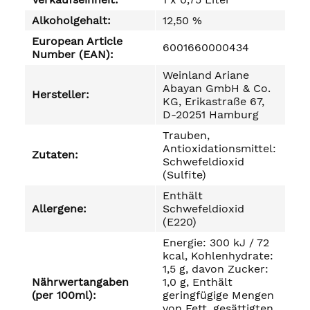
Alkoholgehalt:
12,50 %
European Article
6001660000434
Number (EAN):
Weinland Ariane
Abayan GmbH & Co.
Hersteller:
KG, Erikastraße 67,
D-20251 Hamburg
Trauben,
Antioxidationsmittel:
Zutaten:
Schwefeldioxid
(Sulfite)
Enthält
Allergene:
Schwefeldioxid
(E220)
Energie: 300 kJ / 72
kcal, Kohlenhydrate:
1,5 g, davon Zucker:
Nährwertangaben
1,0 g, Enthält
(per 100ml):
geringfügige Mengen
von Fett, gesättigten