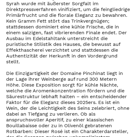
Syrah wurde mit äußerster Sorgfalt im
Direktpressverfahren vinifiziert, um die feingliedrige
Primärfrucht und die florale Eleganz zu bewahren.
Kein Gramm Fett stört das Trinkvergnügen;
stattdessen dominiert eine kühle Frische, die in
einem salzigen, fast vibrierenden Finale endet. Der
Ausbau im Edelstahltank unterstreicht die
puristische Stilistik des Hauses, die bewusst auf
Effekthascherei verzichtet und stattdessen die
Authentizität der Herkunft in den Vordergrund
stellt.
Die Einzigartigkeit der Domaine Pinchinat liegt in
der Lage ihrer Weinberge auf rund 300 Metern
Höhe. Diese Exposition sorgt für kühle Nächte,
welche die Aromenkonzentration fördern und die
Säurestruktur lebhaft halten – ein entscheidender
Faktor für die Eleganz dieses 2025ers. Es ist ein
Wein, der die Leichtigkeit des Seins zelebriert, ohne
dabei an Tiefgang zu verlieren. Ob als
anspruchsvoller Aperitif, zu einer klassischen
Bouillabaisse oder zu in Olivenöl gebratenen
Rotbarben: Dieser Rosé ist ein Charakterdarsteller,