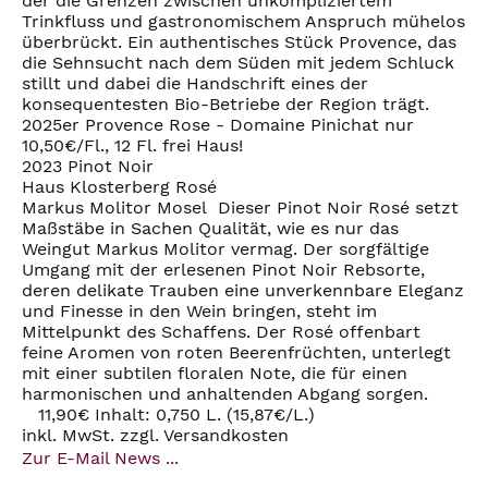
der die Grenzen zwischen unkompliziertem
Trinkfluss und gastronomischem Anspruch mühelos
überbrückt. Ein authentisches Stück Provence, das
die Sehnsucht nach dem Süden mit jedem Schluck
stillt und dabei die Handschrift eines der
konsequentesten Bio-Betriebe der Region trägt.
2025er Provence Rose - Domaine Pinichat nur
10,50€/Fl., 12 Fl. frei Haus!
2023 Pinot Noir
Haus Klosterberg Rosé
Markus Molitor Mosel Dieser Pinot Noir Rosé setzt
Maßstäbe in Sachen Qualität, wie es nur das
Weingut Markus Molitor vermag. Der sorgfältige
Umgang mit der erlesenen Pinot Noir Rebsorte,
deren delikate Trauben eine unverkennbare Eleganz
und Finesse in den Wein bringen, steht im
Mittelpunkt des Schaffens. Der Rosé offenbart
feine Aromen von roten Beerenfrüchten, unterlegt
mit einer subtilen floralen Note, die für einen
harmonischen und anhaltenden Abgang sorgen.
11,90€ Inhalt: 0,750 L. (15,87€/L.)
inkl. MwSt. zzgl. Versandkosten
Zur E-Mail News ...