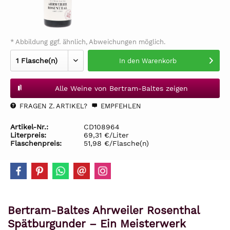
* Abbildung ggf. ähnlich, Abweichungen möglich.
In den
Warenkorb
Alle Weine von Bertram-Baltes zeigen
FRAGEN Z. ARTIKEL?
EMPFEHLEN
Artikel-Nr.:
CD108964
Literpreis:
69,31 €/Liter
Flaschenpreis:
51,98 €/Flasche(n)
Bertram-Baltes Ahrweiler Rosenthal
Spätburgunder – Ein Meisterwerk