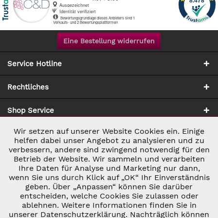
Eine Bestellung widerrufen
Service Hotline
Rechtliches
Shop Service
Wir setzen auf unserer Website Cookies ein. Einige
Aktiv
Notwendig
Zahlung & Versand
helfen dabei unser Angebot zu analysieren und zu
verbessern, andere sind zwingend notwendig für den
Betrieb der Website. Wir sammeln und verarbeiten
Inaktiv
Marketing
Ihre Daten für Analyse und Marketing nur dann,
wenn Sie uns durch Klick auf „OK“ Ihr Einverständnis
geben. Über „Anpassen“ können Sie darüber
Inaktiv
Tracking
entscheiden, welche Cookies Sie zulassen oder
ablehnen. Weitere Informationen finden Sie in
* ALLE PREISE INKL. GESETZL. UMSATZSTEUER ZZGL.
VERSANDKOSTEN
UND GGF. NACHNAHMEGEBÜHREN, WENN NICHT
unserer Datenschutzerklärung. Nachträglich können