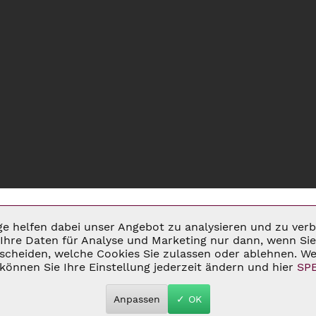
ige helfen dabei unser Angebot zu analysieren und zu ve
Ihre Daten für Analyse und Marketing nur dann, wenn Sie 
cheiden, welche Cookies Sie zulassen oder ablehnen. Wei
MSATZSTEUER ZZGL.
VERSANDKOSTEN
UND GGF. NACHNAHMEGEBÜHREN, W
können Sie Ihre Einstellung jederzeit ändern und hier
SP
 2026 C&D WEINHANDEL - ALL RIGHTS RESERVED. THEME BY
THEMEWAR
Anpassen
✓ OK