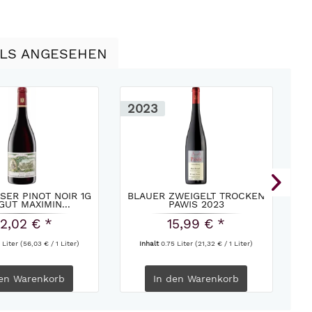
LLS ANGESEHEN
2023
2
ER PINOT NOIR 1G
BLAUER ZWEIGELT TROCKEN
WE
GUT MAXIMIN...
PAWIS 2023
2,02 € *
15,99 € *
 Liter
(56,03 € / 1 Liter)
Inhalt
0.75 Liter
(21,32 € / 1 Liter)
en
Warenkorb
In den
Warenkorb