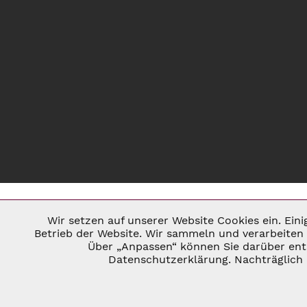
Wir setzen auf unserer Website Cookies ein. Ein
Notwendig
Betrieb der Website. Wir sammeln und verarbeiten 
Über „Anpassen“ können Sie darüber ents
* ALLE PREISE INKL. GESETZL. U
Datenschutzerklärung. Nachträglich 
Marketing
©
Tracking