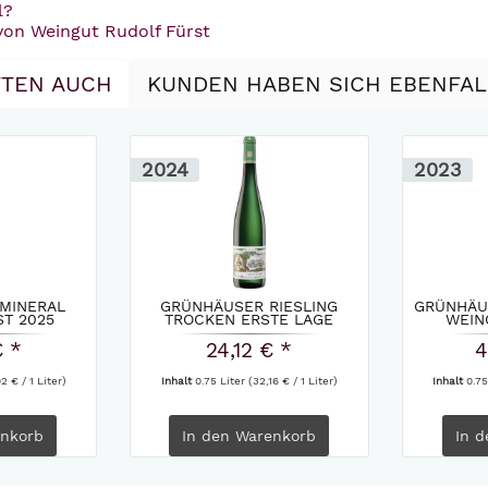
l?
von Weingut Rudolf Fürst
TEN AUCH
KUNDEN HABEN SICH EBENFA
2024
2023
 MINERAL
GRÜNHÄUSER RIESLING
GRÜNHÄUS
T 2025
TROCKEN ERSTE LAGE
WEIN
WEINGUT...
€ *
24,12 € *
4
2 € / 1 Liter)
Inhalt
0.75 Liter
(32,16 € / 1 Liter)
Inhalt
0.75
nkorb
In den
Warenkorb
In d