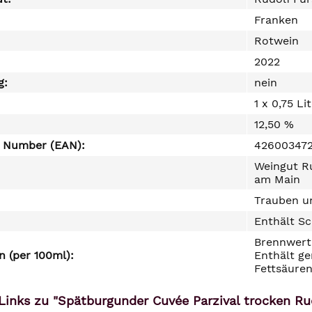
Franken
Rotwein
2022
g:
nein
1 x 0,75 Li
12,50 %
e Number (EAN):
426003472
Weingut R
am Main
Trauben un
Enthält Sc
Brennwert 
 (per 100ml):
Enthält ge
Fettsäuren
Links zu "Spätburgunder Cuvée Parzival trocken Ru