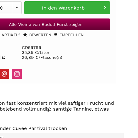
In den
Warenkorb
Alle Weine von Rudolf Fürst zeigen
 ARTIKEL?
BEWERTEN
EMPFEHLEN
CD56796
35,85 €/Liter
is:
26,89 €/Flasche(n)
on fast konzentriert mit viel saftiger Frucht und
 belebend vollmundig; samtige Tannine, etwas
nder Cuvée Parzival trocken
st