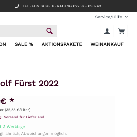
TELEFONISCHE BERATUNG 02236 - 890240
Service/Hilfe
ION
SALE %
AKTIONSPAKETE
WEINANKAUF
olf Fürst 2022
 € *
ter (35,85 €/Liter)
gl. Versand für Lieferland
 1-3 Werktage
gf. ähnlich, Abweichungen möglich.