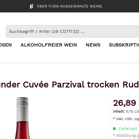
ÜBER 11.000 AUSGEWÄHLTE WEINE
OSEN
ALKOHOLFREIER WEIN
NEWS
SUBSKRIPT
nder Cuvée Parzival trocken Rud
26,89
Inhalt:
0.75 Li
* inkl. USt.
zz
Lieferzeit
* Abbildung g