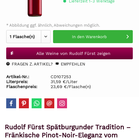
Lieferzeit 1-3 Werktage
* Abbildung ggf. ähnlich, Abweichungen möglich.
In den
Warenkorb
Alle Weine von Rudolf Fürst zeigen
FRAGEN Z. ARTIKEL?
EMPFEHLEN
Artikel-Nr.:
CD107253
Literpreis:
31,59 €/Liter
Flaschenpreis:
23,69 €/Flasche(n)
Rudolf Fürst Spätburgunder Tradition –
Fränkische Pinot-Noir-Eleganz vom