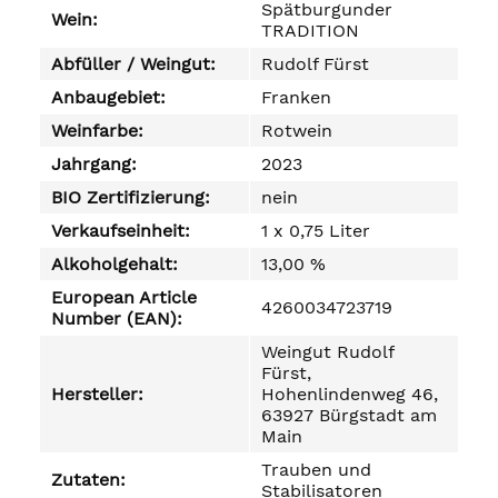
Spätburgunder
Wein:
TRADITION
Abfüller / Weingut:
Rudolf Fürst
Anbaugebiet:
Franken
Weinfarbe:
Rotwein
Jahrgang:
2023
BIO Zertifizierung:
nein
Verkaufseinheit:
1 x 0,75 Liter
Alkoholgehalt:
13,00 %
European Article
4260034723719
Number (EAN):
Weingut Rudolf
Fürst,
Hersteller:
Hohenlindenweg 46,
63927 Bürgstadt am
Main
Trauben und
Zutaten:
Stabilisatoren