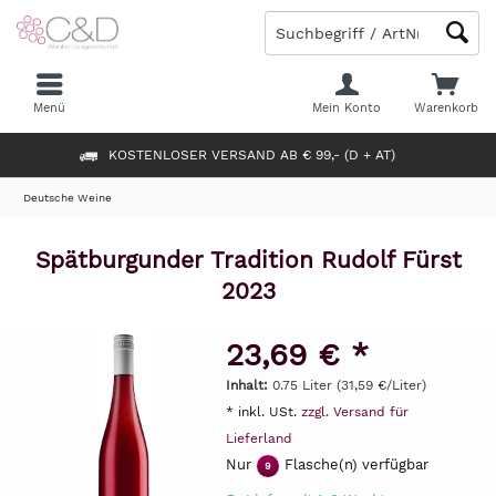
Menü
Mein Konto
Warenkorb
KOSTENLOSER VERSAND AB € 99,- (D + AT)
Deutsche Weine
Spätburgunder Tradition Rudolf Fürst
2023
23,69 € *
Inhalt:
0.75 Liter (31,59 €/Liter)
* inkl. USt.
zzgl. Versand für
Lieferland
Nur
Flasche(n) verfügbar
9