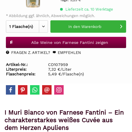
Tage:
5,25 €*
Lieferzeit ca. 10 Werktage
* Abbildung ggf. ähnlich, Abweichungen möglich.
In den
Warenkorb
Alle Weine von Farnese Fantini zeigen
FRAGEN Z. ARTIKEL?
EMPFEHLEN
Artikel-Nr.:
CD107959
Literpreis:
7,32 €/Liter
Flaschenpreis:
5,49 €/Flasche(n)
I Muri Bianco von Farnese Fantini – Ein
charakterstarkes weißes Cuvée aus
dem Herzen Apuliens