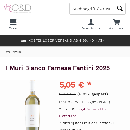
Menü
Mein Konto
Warenkorb
KOSTENLOSER VERSAND AB € 99,- (D + AT)
Weißweine
I Muri Bianco Farnese Fantini 2025
5,05 € *
5,49 € *
(8,01% gespart)
Inhalt:
0.75 Liter (7,32 €/Liter)
* inkl. USt.
zzgl. Versand für
Lieferland
* Niedrigster Preis der letzten 30