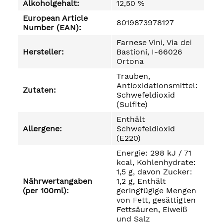
Alkoholgehalt:
12,50 %
European Article
8019873978127
Number (EAN):
Farnese Vini, Via dei
Hersteller:
Bastioni, I-66026
Ortona
Trauben,
Antioxidationsmittel:
Zutaten:
Schwefeldioxid
(Sulfite)
Enthält
Allergene:
Schwefeldioxid
(E220)
Energie: 298 kJ / 71
kcal, Kohlenhydrate:
1,5 g, davon Zucker:
Nährwertangaben
1,2 g, Enthält
(per 100ml):
geringfügige Mengen
von Fett, gesättigten
Fettsäuren, Eiweiß
und Salz