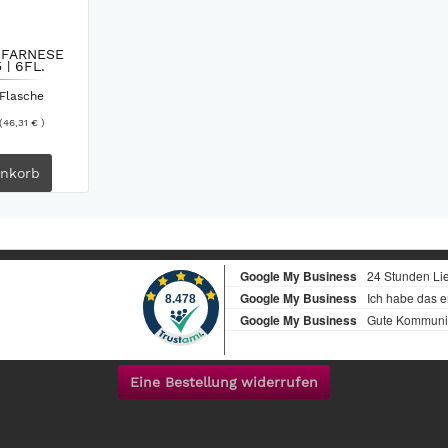
 FARNESE
 | 6FL.
 Flasche
(46,31 € )
nkorb
Eine Bestellung widerrufen