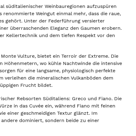
zial süditalienischer Weinbauregionen aufzuspüren
as renommierte Weingut einmal mehr, dass die raue,
s gehört. Unter der Federführung versierter
 einer überraschenden Eleganz den Gaumen erobern.
er Kellertechnik und dem tiefen Respekt vor den
Monte Vulture, bietet ein Terroir der Extreme. Die
en Höhenmetern, wo kühle Nachtwinde die intensive
rgen für eine langsame, physiologisch perfekte
em verleihen die mineralischen Vulkanböden dem
üppigen Frucht bildet.
orischer Rebsorten Süditaliens: Greco und Fiano. Die
Würze in das Cuvée ein, während Fiano mit feinen
ie einer geschmeidigen Textur glänzt. Im
andere dominiert, sondern beide zu einer