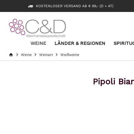
KOSTENLOSER VERSAND AB € 99,- (D + AT)
WEINE
LÄNDER & REGIONEN
SPIRITU
Weine
Weinart
Weißweine
Pipoli Bia