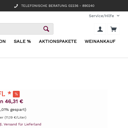
TELEFONISCHE BERATUNG 02236 - 890240
Service/Hilfe
ION
SALE %
AKTIONSPAKETE
WEINANKAUF
l. *
n 46,31 €
8,01% gespart)
er (11,19 €/Liter)
gl. Versand für Lieferland