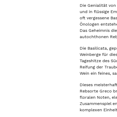
Die Genialität von
und in flüssige E
oft vergessene Ba
Önologen entstehe
Das Geheimnis die
autochthonen Reb
Die Basilicata, ge
Weinberge für die
Tageshitze des Sü
Reifung der Traub
Wein ein feines, s
Dieses meisterhaft
Rebsorte Greco br
floralen Noten, e
Zusammenspiel ent
komplexen Einhei