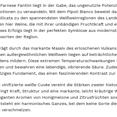
 Farnese Fantini liegt in der Gabe, das ungenutzte Poten
motionen zu verwandeln. Mit dem Pipoli Bianco beweist d
silicata zu den spannendsten Weißweinregionen des Lande
n hier Weine, die mit ihrer unbändigen Fruchtkraft und
ses Erfolgs liegt in der perfekten Symbiose aus modernst
sorten der Region.
prägt durch das markante Massiv des erloschenen Vulkans 
sen außergewöhnlichen Weißwein liegen auf beträchtlich
dens mildern. Diese extremen Temperaturschwankungen so
en und bewahren eine lebendige, vibrierende Säure. Zud
alziges Fundament, das einen faszinierenden Kontrast zur 
 vinifizierte weiße Cuvée vereint die Stärken zweier hist
ingt Kraft, Struktur und eine markante, leicht kräutrige 
leganten Aromen von Honigmelone und Zitrusfrüchten sow
steht ein harmonisches Ganzes, bei dem keine Sorte die 
t verschmelzen.