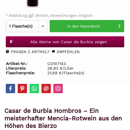
* Abbildung ggf. ähnlich, Abweichungen möglich.
In den
Warenkorb
Alle Weine von Casar de Burbia zeigen
FRAGEN Z. ARTIKEL?
EMPFEHLEN
Artikel-Nr.:
CD107143
Literpreis:
28,92 €/Liter
Flaschenpreis:
21,69 €/Flasche(n)
Casar de Burbia Hombros – Ein
meisterhafter Mencía-Rotwein aus den
Höhen des Bierzo