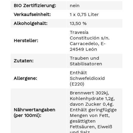
BIO Zertifizierung:
nein
Verkaufseinheit:
1 x 0,75 Liter
Alkoholgehalt:
13,50 %
Travesía
Constitución s/n.
Hersteller:
Carracedelo, E-
24549 León
Trauben und
Zutaten:
Stabilisatoren
Enthält
Allergene:
Schwefeldioxid
(E220)
Brennwert 302kj,
Kohlenhydrate 1,2g,
davon Zucker 0,4g.
Nährwertangaben
Enthält geringfügige
(per 100ml):
Mengen von Fett,
gesättigten
Fettsäuren, Eiweiß
und Salz.