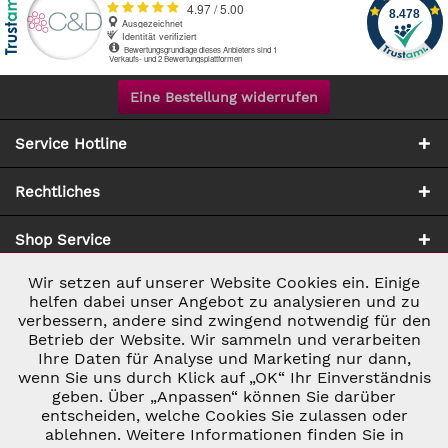
Eine Bestellung widerrufen
Service Hotline
Rechtliches
Shop Service
Wir setzen auf unserer Website Cookies ein. Einige
Aktiv
Notwendig
Zahlung & Versand
helfen dabei unser Angebot zu analysieren und zu
verbessern, andere sind zwingend notwendig für den
Betrieb der Website. Wir sammeln und verarbeiten
Inaktiv
Marketing
Ihre Daten für Analyse und Marketing nur dann,
wenn Sie uns durch Klick auf „OK“ Ihr Einverständnis
geben. Über „Anpassen“ können Sie darüber
Inaktiv
Tracking
entscheiden, welche Cookies Sie zulassen oder
ablehnen. Weitere Informationen finden Sie in
* ALLE PREISE INKL. GESETZL. UMSATZSTEUER ZZGL.