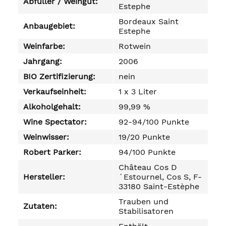
Abfüller / Weingut:
Estephe
Bordeaux Saint
Anbaugebiet:
Estephe
Weinfarbe:
Rotwein
Jahrgang:
2006
BIO Zertifizierung:
nein
Verkaufseinheit:
1 x 3 Liter
Alkoholgehalt:
99,99 %
Wine Spectator:
92-94/100 Punkte
Weinwisser:
19/20 Punkte
Robert Parker:
94/100 Punkte
Château Cos D
Hersteller:
´Estournel, Cos S, F-
33180 Saint-Estèphe
Trauben und
Zutaten:
Stabilisatoren