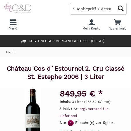
Menü
Mein Konto
Warenkorb
KOSTENLOSER VERSAND AB € 99,- (D + AT)
Merlot
Château Cos d´Estournel 2. Cru Classé
St. Estephe 2006 | 3 Liter
849,95 € *
Inhalt:
3 Liter (283,32 €/Liter)
* inkl. USt.
zzgl. Versand für
Lieferland
Nur
Flasche(n) verfügbar
1