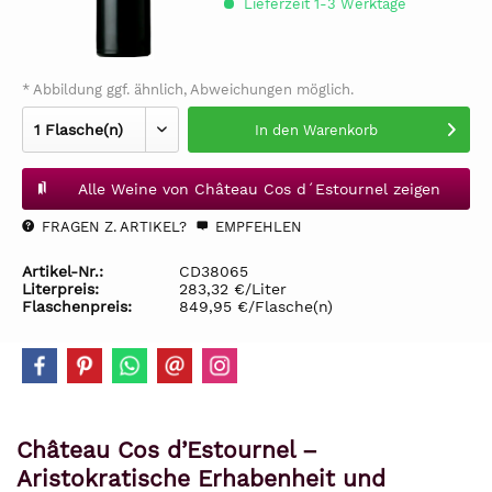
Lieferzeit 1-3 Werktage
* Abbildung ggf. ähnlich, Abweichungen möglich.
In den
Warenkorb
Alle Weine von Château Cos d´Estournel zeigen
FRAGEN Z. ARTIKEL?
EMPFEHLEN
Artikel-Nr.:
CD38065
Literpreis:
283,32 €/Liter
Flaschenpreis:
849,95 €/Flasche(n)
Château Cos d’Estournel –
Aristokratische Erhabenheit und