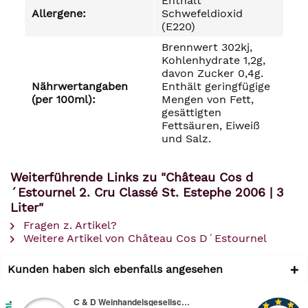
Enthält
Allergene:
Schwefeldioxid
(E220)
Brennwert 302kj,
Kohlenhydrate 1,2g,
davon Zucker 0,4g.
Nährwertangaben
Enthält geringfügige
(per 100ml):
Mengen von Fett,
gesättigten
Fettsäuren, Eiweiß
und Salz.
Weiterführende Links zu "Château Cos d
´Estournel 2. Cru Classé St. Estephe 2006 | 3
Liter"
Fragen z. Artikel?
Weitere Artikel von Château Cos D´Estournel
Kunden haben sich ebenfalls angesehen