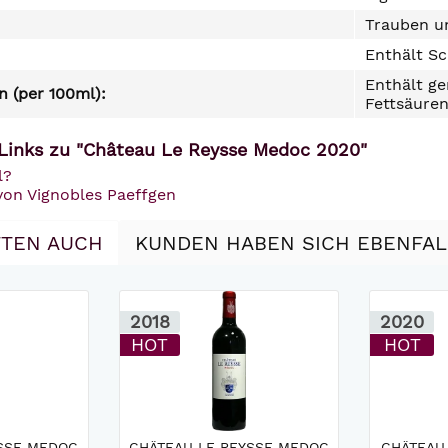
Trauben un
Enthält Sc
Enthält ge
 (per 100ml):
Fettsäuren
Links zu "Château Le Reysse Medoc 2020"
l?
von Vignobles Paeffgen
TEN AUCH
KUNDEN HABEN SICH EBENFA
2018
2020
HOT
HOT
SSE MEDOC
CHÂTEAU LE REYSSE MEDOC
CHÂTEAU