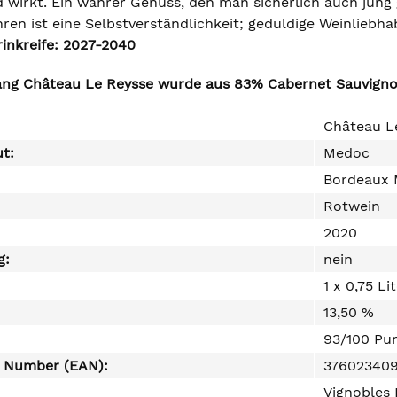
d wirkt. Ein wahrer Genuss, den man sicherlich auch jung 
en ist eine Selbstverständlichkeit; geduldige Weinliebh
rinkreife: 2027-2040
ng Château Le Reysse wurde aus 83% Cabernet Sauvignon
Château L
ut:
Medoc
Bordeaux
Rotwein
2020
g:
nein
1 x 0,75 Li
13,50 %
93/100 Pu
e Number (EAN):
37602340
Vignobles 