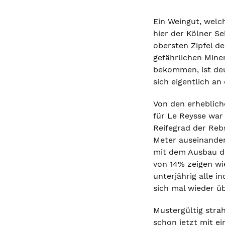
Ein Weingut, welc
hier der Kölner Se
obersten Zipfel d
gefährlichen Minen
bekommen, ist deu
sich eigentlich a
Von den erheblich
für Le Reysse war
Reifegrad der Rebs
Meter auseinander
mit dem Ausbau de
von 14% zeigen wi
unterjährig alle 
sich mal wieder ü
Mustergültig stra
schon jetzt mit e