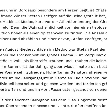
hes uns in Bordeaux besonders am Herzen liegt, ist Chât
lfmade Winzer Stefan Paeffgen auf die Beine gestellt hat
er Halbinsel Medoc, kurz vor der Atlantikmündung der Gi
feld. Denn die Wahrscheinlichkeit von hier einen lieblosen
tlich höher als einen Spitzenwein zu finden. Die Anzahl
n einer Hand abzählen und einer davon, Stefan Paeffgen, 
en August Niederschlägen im Medoc war Stefan Paeffgen 
 eher die Trockenheit ein großes Thema. Zum Zeitpunkt d
töcke. Voll- bis überreife Trauben und Trauben die keine 
. In Summe ist der Jahrgang aber wieder mal zu den best
r Weine sehr zufrieden. Hohe Tannin Gehalte mit einer v
ederum die Jahrgangsgüte in Gänze an. Die einzelnen Pa
individuell bearbeitet und gelesen werden und forderten 
bertroffen und uns im April Fassmuster gesandt von denen
hlt der Cabernet Sauvignon aus dem Glas. Ungemein dicht
iner überragenden Finesse und Dichte. Stefan Paeffgen k