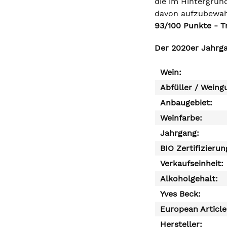
die im Hintergrun
davon aufzubewahr
93/100 Punkte - T
Der 2020er Jahrga
Wein:
Abfüller / Weing
Anbaugebiet:
Weinfarbe:
Jahrgang:
BIO Zertifizierun
Verkaufseinheit:
Alkoholgehalt:
Yves Beck:
European Articl
Hersteller: