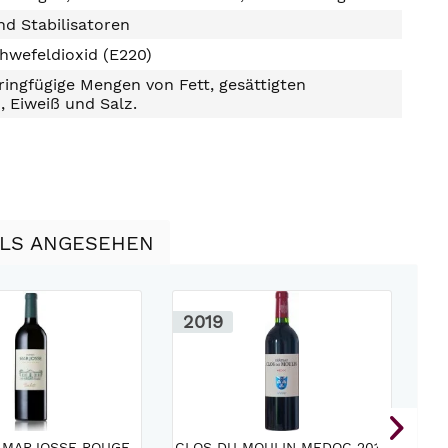
d Stabilisatoren
hwefeldioxid (E220)
ringfügige Mengen von Fett, gesättigten
, Eiweiß und Salz.
LLS ANGESEHEN
2019
2
H
 MARJOSSE ROUGE
CLOS DU MOULIN MEDOC 2019
C