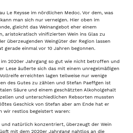
eau Le Reysse im nördlichen Medoc. Vor dem, was
, kann man sich nur verneigen. Hier oben im
ronde, gleicht das Weinangebot eher einem
, aristokratisch vinifizierten Wein ins Glas zu
 der überzeugenden Weingüter der Region lassen
hat gerade einmal vor 10 Jahren begonnen.
im 2020er Jahrgang so gut wie nicht betroffen und
er Lese äußerte sich das mit einem unregelmäßigen
Vollreife erreichten lagen teilweise nur wenige
en des Gutes zu zählen und Stefan Paeffgen ist
italen Säure und einem geschätzten Alkoholgehalt
rzellen und unterschiedlichen Rebsorten mussten
größtes Geschick von Stefan aber am Ende hat er
 wir restlos begeistert waren:
 und natürlich konzentriert, überzeugt der Wein
nüpft mit dem 2020er Jahrgang nahtlos an die