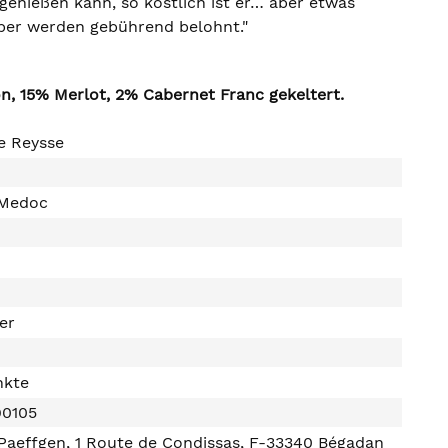
genießen kann, so köstlich ist er… aber etwas
aber werden gebührend belohnt."
, 15% Merlot, 2% Cabernet Franc gekeltert.
e Reysse
 Medoc
ter
nkte
90105
Paeffgen, 1 Route de Condissas, F-33340 Bégadan