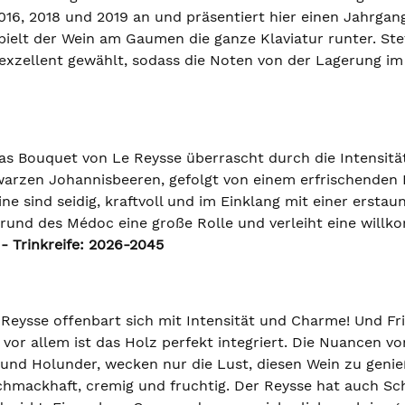
16, 2018 und 2019 an und präsentiert hier einen Jahrgang
ielt der Wein am Gaumen die ganze Klaviatur runter. St
 exzellent gewählt, sodass die Noten von der Lagerung i
as Bouquet von Le Reysse überrascht durch die Intensitä
arzen Johannisbeeren, gefolgt von einem erfrischenden
e sind seidig, kraftvoll und im Einklang mit einer erstaunl
grund des Médoc eine große Rolle und verleiht eine will
- Trinkreife: 2026-2045
 Reysse offenbart sich mit Intensität und Charme! Und Fr
vor allem ist das Holz perfekt integriert. Die Nuancen vo
 und Holunder, wecken nur die Lust, diesen Wein zu genie
chmackhaft, cremig und fruchtig. Der Reysse hat auch Schw