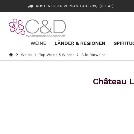
KOSTENLOSER VERSAND AB € 99,- (D + AT)
WEINE
LÄNDER & REGIONEN
SPIRITU
Weine
Top Weine & Winzer
Alle Rotweine
Château 