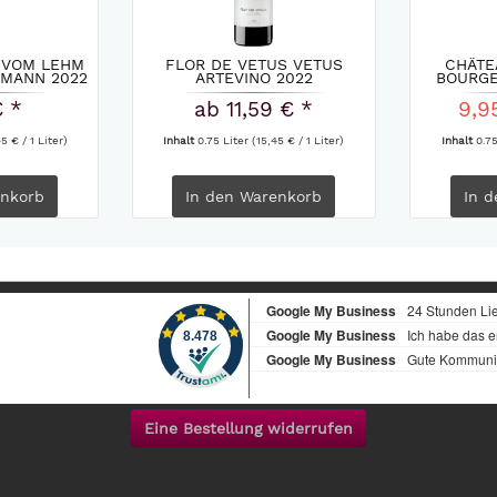
 VOM LEHM
FLOR DE VETUS VETUS
CHÂTE
LMANN 2022
ARTEVINO 2022
BOURGE
€ *
ab 11,59 € *
9,9
5 € / 1 Liter)
Inhalt
0.75 Liter
(15,45 € / 1 Liter)
Inhalt
0.7
nkorb
In den
Warenkorb
In d
Eine Bestellung widerrufen