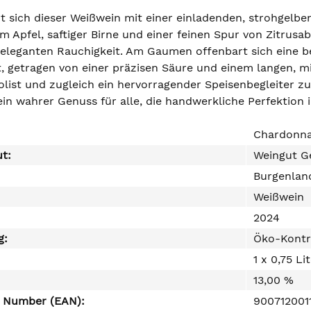
rt sich dieser Weißwein mit einer einladenden, strohgelbe
 Apfel, saftiger Birne und einer feinen Spur von Zitrusa
 eleganten Rauchigkeit. Am Gaumen offenbart sich eine 
, getragen von einer präzisen Säure und einem langen, min
list und zugleich ein hervorragender Speisenbegleiter zu 
ein wahrer Genuss für alle, die handwerkliche Perfektion 
Chardonn
ut:
Weingut G
Burgenlan
Weißwein
2024
g:
Öko-Kontr
1 x 0,75 Li
13,00 %
e Number (EAN):
900712001