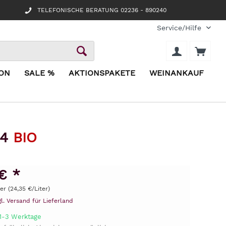
TELEFONISCHE BERATUNG 02236 - 890240
Service/Hilfe
ION
SALE %
AKTIONSPAKETE
WEINANKAUF
24
BIO
€ *
ter (24,35 €/Liter)
gl. Versand für Lieferland
 1-3 Werktage