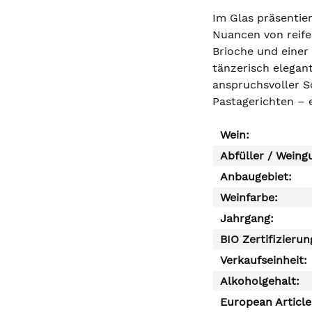
Im Glas präsentie
Nuancen von reifem
Brioche und einer
tänzerisch elegant
anspruchsvoller So
Pastagerichten – 
Wein:
Abfüller / Weing
Anbaugebiet:
Weinfarbe:
Jahrgang:
BIO Zertifizierun
Verkaufseinheit:
Alkoholgehalt:
European Articl