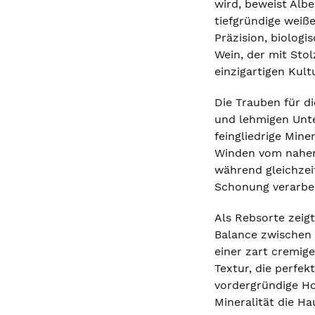
wird, beweist Alb
tiefgründige weiße
Präzision, biologi
Wein, der mit Stol
einzigartigen Kult
Die Trauben für d
und lehmigen Unte
feingliedrige Min
Winden vom nahen 
während gleichzeit
Schonung verarbei
Als Rebsorte zeig
Balance zwischen 
einer zart cremig
Textur, die perfe
vordergründige Ho
Mineralität die Ha