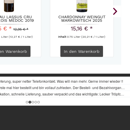
AU LASSUS CRU
CHARDONNAY WEINGUT
OIS MÉDOC 2019
MARKOWITSCH 2025
T
5 € *
15,16 € *
12,95 € *
5 Liter
(13,27 € / 1 Liter)
Inhalt
0.75 Liter
(20,21 € / 1 Liter)
en
Warenkorb
In den
Warenkorb