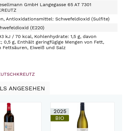
esellmann GmbH Langegasse 65 AT 7301
KREUTZ
n, Antioxidationsmittel: Schwefeldioxid (Sulfite)
hwefeldioxid (E220)
93 kJ / 70 kcal, Kohlenhydrate: 1,5 g, davon
t; 0,5 g, Enthält geringfügige Mengen von Fett,
n Fettsäuren, Eiweiß und Salz
 DEUTSCHKREUTZ
LLS ANGESEHEN
2025
2
BIO