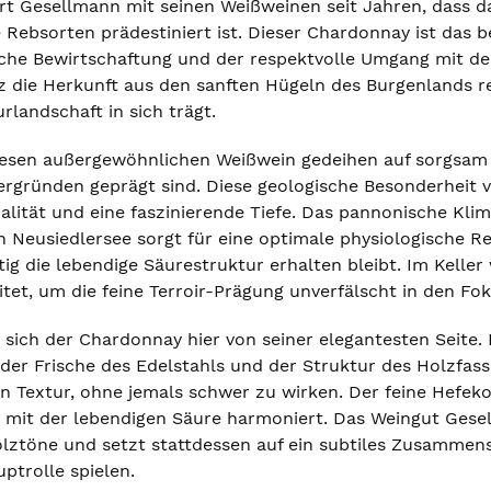
ert Gesellmann mit seinen Weißweinen seit Jahren, dass da
 Rebsorten prädestiniert ist. Dieser Chardonnay ist das b
sche Bewirtschaftung und der respektvolle Umgang mit der 
z die Herkunft aus den sanften Hügeln des Burgenlands re
urlandschaft in sich trägt.
iesen außergewöhnlichen Weißwein gedeihen auf sorgsam
rgründen geprägt sind. Diese geologische Besonderheit v
eralität und eine faszinierende Tiefe. Das pannonische 
Neusiedlersee sorgt für eine optimale physiologische Rei
ig die lebendige Säurestruktur erhalten bleibt. Im Keller
tet, um die feine Terroir-Prägung unverfälscht in den Fo
t sich der Chardonnay hier von seiner elegantesten Seite
der Frische des Edelstahls und der Struktur des Holzfas
en Textur, ohne jemals schwer zu wirken. Der feine Hefeko
kt mit der lebendigen Säure harmoniert. Das Weingut Gese
lztöne und setzt stattdessen auf ein subtiles Zusammenspi
uptrolle spielen.