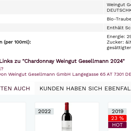
Weingut G
DEUTSCH
Bio-Traube
Enthält Sc
Energie: 2
 (per 100ml):
Zucker: &l
gesättigte
Links zu "Chardonnay Weingut Gesellmann 2024"
l?
l von Weingut Gesellmann GmbH Langegasse 65 AT 7301
TEN AUCH
KUNDEN HABEN SICH EBENFA
2022
2019
23 %
HOT