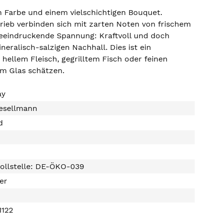
n Farbe und einem vielschichtigen Bouquet.
brieb verbinden sich mit zarten Noten von frischem
beeindruckende Spannung: Kraftvoll und doch
eralisch-salzigen Nachhall. Dies ist ein
hellem Fleisch, gegrilltem Fisch oder feinen
im Glas schätzen.
ay
esellmann
d
ollstelle: DE-ÖKO-039
ter
1122