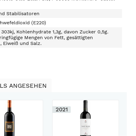
d Stabilisatoren
hwefeldioxid (E220)
303kj, Kohlenhydrate 1,3g, davon Zucker 0,5g.
ringfügige Mengen von Fett, gesättigten
, Eiweiß und Salz.
LLS ANGESEHEN
2021
2