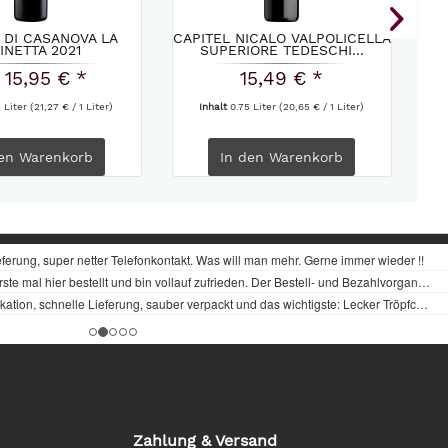
 DI CASANOVA LA
CAPITEL NICALO VALPOLICELLA
MA
INETTA 2021
SUPERIORE TEDESCHI...
 15,95 € *
15,49 € *
5 Liter
(21,27 € / 1 Liter)
Inhalt
0.75 Liter
(20,65 € / 1 Liter)
en
Warenkorb
In den
Warenkorb
Zahlung & Versand