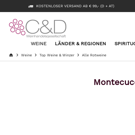
KOSTENLOSER VERSAND AB € 99,- (D + AT)
WEINE
LÄNDER & REGIONEN
SPIRITU
Weine
Top Weine & Winzer
Alle Rotweine
Montecucc