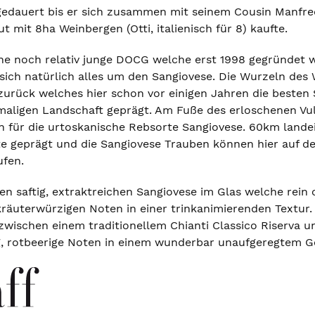
gedauert bis er sich zusammen mit seinem Cousin Manfre
t mit 8ha Weinbergen (Otti, italienisch für 8) kaufte.
ne noch relativ junge DOCG welche erst 1998 gegründet wu
sich natürlich alles um den Sangiovese. Die Wurzeln des 
zurück welches hier schon vor einigen Jahren die besten
nmaligen Landschaft geprägt. Am Fuße des erloschenen V
für die urtoskanische Rebsorte Sangiovese. 60km landei
e geprägt und die Sangiovese Trauben können hier auf d
ufen.
en saftig, extraktreichen Sangiovese im Glas welche rein 
räuterwürzigen Noten in einer trinkanimierenden Textur. 
 zwischen einem traditionellem Chianti Classico Riserva 
ig, rotbeerige Noten in einem wunderbar unaufgeregtem 