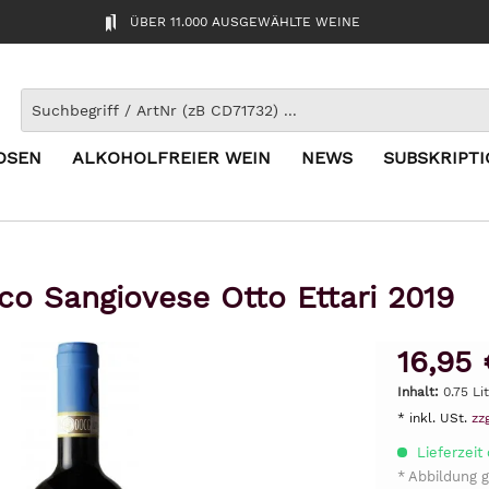
ÜBER 11.000 AUSGEWÄHLTE WEINE
OSEN
ALKOHOLFREIER WEIN
NEWS
SUBSKRIPT
o Sangiovese Otto Ettari 2019
16,95 
Inhalt:
0.75 Li
* inkl. USt.
zz
Lieferzeit
* Abbildung g