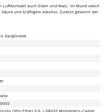
ach Luftkontakt auch Eisen und Malz. Im Mund weich
r Säure und kräftigem Alkohol. Zuletzt gewinnt der
o Sangiovese
ter
nkte
20002
ricolo Otto Ettari S.S, I-58033 Montenero-Castel