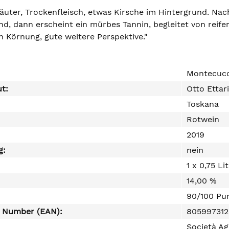
räuter, Trockenfleisch, etwas Kirsche im Hintergrund. N
nd, dann erscheint ein mürbes Tannin, begleitet von reife
n Körnung, gute weitere Perspektive."
Montecucc
ut:
Otto Ettari
Toskana
Rotwein
2019
g:
nein
1 x 0,75 Li
14,00 %
90/100 Pu
e Number (EAN):
80599731
Società Ag