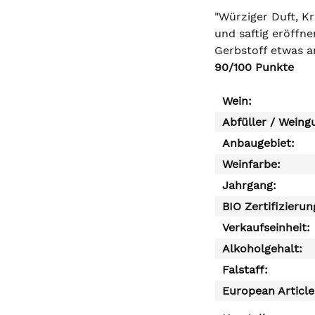
"Würziger Duft, K
und saftig eröffne
Gerbstoff etwas a
90/100 Punkte
Wein:
Abfüller / Weing
Anbaugebiet:
Weinfarbe:
Jahrgang:
BIO Zertifizierun
Verkaufseinheit:
Alkoholgehalt:
Falstaff:
European Articl