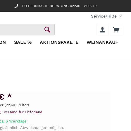
TELEFONISCHE BERATUNG 02236 - 890240
Service/Hilfe
ION
SALE %
AKTIONSPAKETE
WEINANKAUF
€ *
ter (22,60 €/Liter)
gl. Versand für Lieferland
 ca. 6 Werktage
gf. ähnlich, Abweichungen möglich.