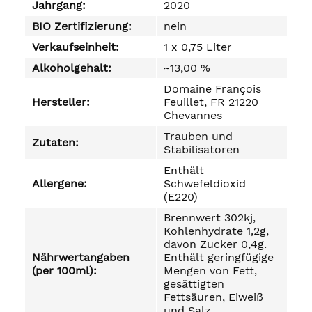
Jahrgang:
2020
BIO Zertifizierung:
nein
Verkaufseinheit:
1 x 0,75 Liter
Alkoholgehalt:
~13,00 %
Domaine François
Hersteller:
Feuillet, FR 21220
Chevannes
Trauben und
Zutaten:
Stabilisatoren
Enthält
Allergene:
Schwefeldioxid
(E220)
Brennwert 302kj,
Kohlenhydrate 1,2g,
davon Zucker 0,4g.
Nährwertangaben
Enthält geringfügige
(per 100ml):
Mengen von Fett,
gesättigten
Fettsäuren, Eiweiß
und Salz.