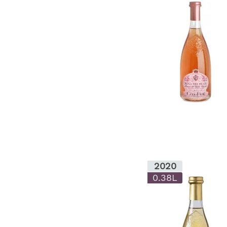
2020
0.38L