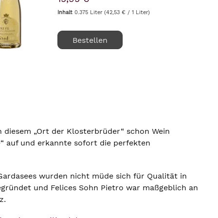
renommiertesten Adressen Italiens. Mit
einer...
Inhalt
0.375 Liter
(42,53 € / 1 Liter)
Bestellen
n diesem „Ort der Klosterbrüder“ schon Wein
e“ auf und erkannte sofort die perfekten
Gardasees wurden nicht müde sich für Qualität in
gründet und Felices Sohn Pietro war maßgeblich an
z.