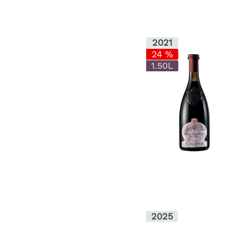
2021
24 %
1.50L
2025