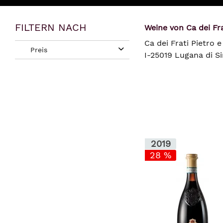
FILTERN NACH
Weine von Ca dei Frat
Ca dei Frati Pietro e 
Preis
I-25019 Lugana di S
von
bis
13,50 €
46,50 €
2019
28 %