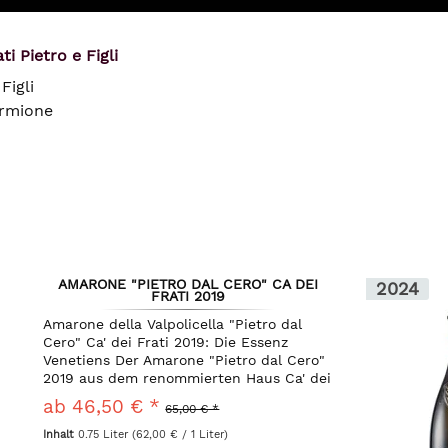
i Pietro e Figli
Figli
irmione
AMARONE "PIETRO DAL CERO" CA DEI
2024
FRATI 2019
Amarone della Valpolicella "Pietro dal
Cero" Ca' dei Frati 2019: Die Essenz
Venetiens Der Amarone "Pietro dal Cero"
2019 aus dem renommierten Haus Ca' dei
Frati ist weit mehr als nur ein Wein – er
ab 46,50 € *
65,00 € *
ist eine tief empfundene Hommage an
die...
Inhalt
0.75 Liter
(62,00 € / 1 Liter)