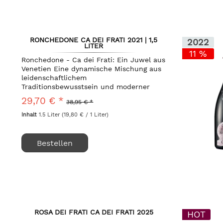
RONCHEDONE CA DEI FRATI 2021 | 1,5
2022
LITER
11 %
Ronchedone - Ca dei Frati: Ein Juwel aus
Venetien Eine dynamische Mischung aus
leidenschaftlichem
Traditionsbewusstsein und moderner
Eleganz erwartet Sie mit dem
29,70 € *
38,95 € *
Ronchedone von Ca dei Frati. Dieser
eindrucksvolle Rotwein aus der Gegend...
Inhalt
1.5 Liter
(19,80 € / 1 Liter)
Bestellen
ROSA DEI FRATI CA DEI FRATI 2025
HOT