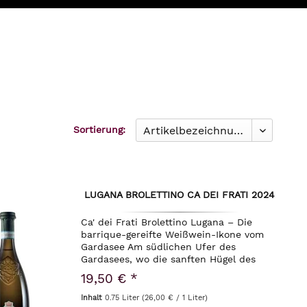
Sortierung:
LUGANA BROLETTINO CA DEI FRATI 2024
Ca' dei Frati Brolettino Lugana – Die
barrique-gereifte Weißwein-Ikone vom
Gardasee Am südlichen Ufer des
Gardasees, wo die sanften Hügel des
Veneto auf das spezifische Mikroklima
19,50 € *
des Sees treffen, liegt die Wiege eines
der...
Inhalt
0.75 Liter
(26,00 € / 1 Liter)