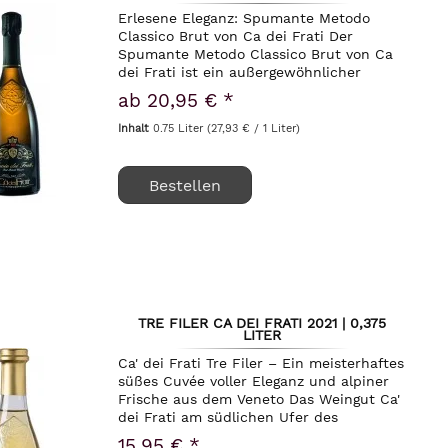
Erlesene Eleganz: Spumante Metodo
Classico Brut von Ca dei Frati Der
Spumante Metodo Classico Brut von Ca
dei Frati ist ein außergewöhnlicher
Schaumwein, der Kenner und Genießer
ab 20,95 € *
gleichermaßen begeistert. Mit
unnachahmlicher Präzision...
Inhalt
0.75 Liter
(27,93 € / 1 Liter)
Bestellen
TRE FILER CA DEI FRATI 2021 | 0,375
LITER
Ca' dei Frati Tre Filer – Ein meisterhaftes
süßes Cuvée voller Eleganz und alpiner
Frische aus dem Veneto Das Weingut Ca'
dei Frati am südlichen Ufer des
Gardasees gehört zweifellos zu den
15,95 € *