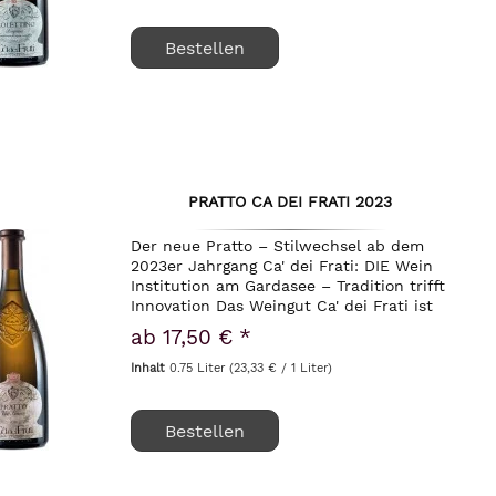
Bestellen
PRATTO CA DEI FRATI 2023
Der neue Pratto – Stilwechsel ab dem
2023er Jahrgang Ca' dei Frati: DIE Wein
Institution am Gardasee – Tradition trifft
Innovation Das Weingut Ca' dei Frati ist
ein echter No Brainer am Südufer des
ab 17,50 € *
Gardasees und untrennbar mit dem...
Inhalt
0.75 Liter
(23,33 € / 1 Liter)
Bestellen