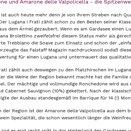
e und Amarone delle Valpolicella - die Spitzenwei
o ist auch heute mehr denn je von ihrem Streben nach Qual
Der Lugana i Frati zählt schon zu den Besten seiner Klass
 aus dem Ärmel gezaubert. Wenn es am Gardasee einen L
na Brolettino zweifelsfrei diesem Status mehr als gerec
e Trebbiano die Soave zum Einsatz und schon der „einfa
rzeugte das Falstaff Magazin nachdrucksvoll sodaß diese
ertung für einen Lugana und untermauert das qualitative
 Frati zählt auch deswegen zu den Platzhirschen im Luga
er die Weine der Region bekannt machte hat die Familie
el. Der mächtige und vollmundige Ronchedone wird aus
d Cabernet Sauvignon (10%) gekeltert. Nach der klassis
lgte der Ausbau standesgemäß im Barrique für 14 (!) Mon
n der Region ist der Amarone delle Valpolicella aus dem b
ein Spezialität, die schon wesentlich länger die Weinfre
o zog es erst recht spät in das Hinterland des Gardasees