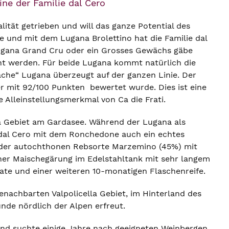
ne der Familie dal Cero
ität getrieben und will das ganze Potential des
e und mit dem Lugana Brolettino hat die Familie dal
ugana Grand Cru oder ein Grosses Gewächs gäbe
ht werden. Für beide Lugana kommt natürlich die
che“ Lugana überzeugt auf der ganzen Linie. Der
r mit 92/100 Punkten bewertet wurde. Dies ist eine
 Alleinstellungsmerkmal von Ca die Frati.
na Gebiet am Gardasee. Während der Lugana als
 dal Cero mit dem Ronchedone auch ein echtes
 der autochthonen Rebsorte Marzemino (45%) mit
cher Maischegärung im Edelstahltank mit sehr langem
ate und einer weiteren 10-monatigen Flaschenreife.
enachbarten Valpolicella Gebiet, im Hinterland des
unde nördlich der Alpen erfreut.
 und suchte einige Jahre nach geeigneten Weinbergen,