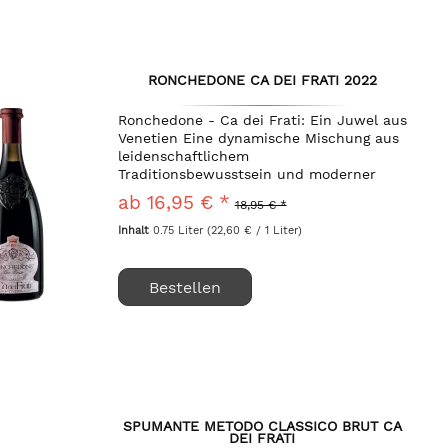
RONCHEDONE CA DEI FRATI 2022
Ronchedone - Ca dei Frati: Ein Juwel aus
Venetien Eine dynamische Mischung aus
leidenschaftlichem
Traditionsbewusstsein und moderner
Eleganz erwartet Sie mit dem
ab 16,95 € *
18,95 € *
Ronchedone von Ca dei Frati. Dieser
eindrucksvolle Rotwein aus der Gegend...
Inhalt
0.75 Liter
(22,60 € / 1 Liter)
Bestellen
SPUMANTE METODO CLASSICO BRUT CA
DEI FRATI