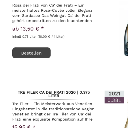
Rosa dei Frati von Ca' dei Frati – Ein
meisterhaftes Rosé-Cuvée voller Eleganz
vom Gardasee Das Weingut Ca' dei Frati
gehört unbestritten zu den leuchtenden
Sternen am Südufer des Gardasees und
ab 13,50 € *
hat die Weinlandschaft des Veneto...
Inhalt
0.75 Liter
(18,00 € / 1 Liter)
Bestellen
TRE FILER CA DEI FRATI 2020 | 0,375
2021
LITER
0.38L
Tre Filer - Ein Meisterwerk aus Venetien
Eingebettet in die traditionsreiche Region
Venetien bringt der Tre Filer von Ca' dei
Frati eine exquisite Komposition auf Ihre
Zunge, die selbst den anspruchsvollsten
15,95 € *