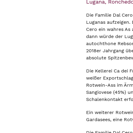
Lugana, Ronchedon
Die Familie Dal Cer
Luganas aufzeigen. 
Cero ein wahres As
dann würde der Luga
autochthone Rebsort
2018er Jahrgang übe
absolute Spitzenbew
Die Kellerei Ca dei
weißer Exportschlag
Rotwein-Ass im Ärm
Sangiovese (45%) un
Schalenkontakt erfo
Ein weiterer Rotwei
Gardasees, eine Rotw
Die Familie Dal Cer