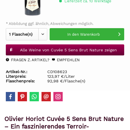
Lieferzeit ca. 10 Werktage
* Abbildung ggf. ähnlich, Abweichungen möglich.
In den
Warenkorb
Alle Weine von Cuvée 5 Sens Brut Nature zeigen
FRAGEN Z. ARTIKEL?
EMPFEHLEN
Artikel-Nr.:
CD108623
Literpreis:
123,97 €/Liter
Flaschenpreis:
92,98 €/Flasche(n)
Olivier Horiot Cuvée 5 Sens Brut Nature
– Ein faszinierendes Terroir-