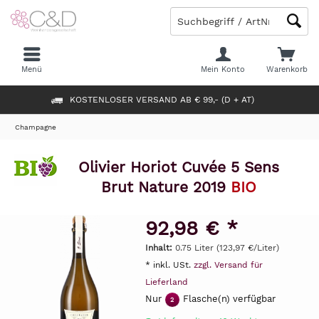
Menü
Mein Konto
Warenkorb
KOSTENLOSER VERSAND AB € 99,- (D + AT)
Champagne
Olivier Horiot Cuvée 5 Sens
Brut Nature 2019
BIO
92,98 € *
Inhalt:
0.75 Liter (123,97 €/Liter)
* inkl. USt.
zzgl. Versand für
Lieferland
Nur
Flasche(n) verfügbar
2