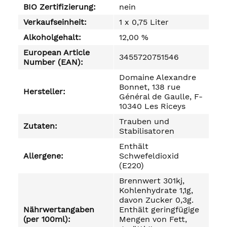
BIO Zertifizierung:
nein
Verkaufseinheit:
1 x 0,75 Liter
Alkoholgehalt:
12,00 %
European Article
3455720751546
Number (EAN):
Domaine Alexandre
Bonnet, 138 rue
Hersteller:
Général de Gaulle, F-
10340 Les Riceys
Trauben und
Zutaten:
Stabilisatoren
Enthält
Allergene:
Schwefeldioxid
(E220)
Brennwert 301kj,
Kohlenhydrate 1,1g,
davon Zucker 0,3g.
Nährwertangaben
Enthält geringfügige
(per 100ml):
Mengen von Fett,