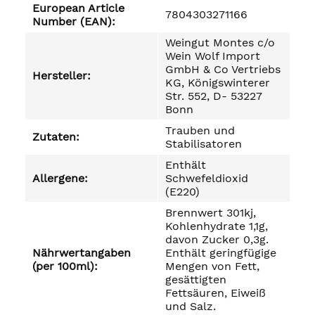
European Article
7804303271166
Number (EAN):
Weingut Montes c/o
Wein Wolf Import
GmbH & Co Vertriebs
Hersteller:
KG, Königswinterer
Str. 552, D- 53227
Bonn
Trauben und
Zutaten:
Stabilisatoren
Enthält
Allergene:
Schwefeldioxid
(E220)
Brennwert 301kj,
Kohlenhydrate 1,1g,
davon Zucker 0,3g.
Nährwertangaben
Enthält geringfügige
(per 100ml):
Mengen von Fett,
gesättigten
Fettsäuren, Eiweiß
und Salz.