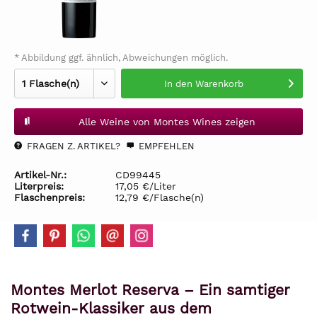
* Abbildung ggf. ähnlich, Abweichungen möglich.
In den
Warenkorb
Alle Weine von Montes Wines zeigen
FRAGEN Z. ARTIKEL?
EMPFEHLEN
Artikel-Nr.:
CD99445
Literpreis:
17,05 €/Liter
Flaschenpreis:
12,79 €/Flasche(n)
Montes Merlot Reserva – Ein samtiger
Rotwein-Klassiker aus dem