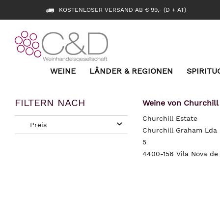
KOSTENLOSER VERSAND AB € 99,- (D + AT)
WEINE
LÄNDER & REGIONEN
SPIRITU
FILTERN NACH
Weine von Churchill
Churchill Estate
Preis
Churchill Graham Lda
5
4400-156 Vila Nova de
von
bis
17,09 €
68,79 €