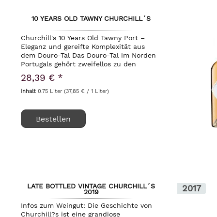
10 YEARS OLD TAWNY CHURCHILL´S
Churchill's 10 Years Old Tawny Port –
Eleganz und gereifte Komplexität aus
dem Douro-Tal Das Douro-Tal im Norden
Portugals gehört zweifellos zu den
spektakulärsten und extremsten
28,39 € *
Weinbaugebieten der Welt. An den
steilen Schieferhängen,...
Inhalt
0.75 Liter
(37,85 € / 1 Liter)
Bestellen
LATE BOTTLED VINTAGE CHURCHILL´S
2017
2019
Infos zum Weingut: Die Geschichte von
Churchill?s ist eine grandiose