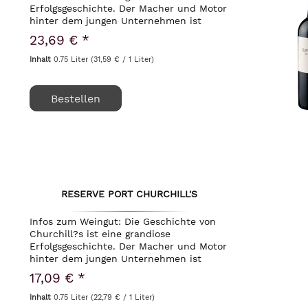
Erfolgsgeschichte. Der Macher und Motor
hinter dem jungen Unternehmen ist
Johnny Graham. Seiner Familie gehörte
23,69 € *
das berühmte Portweinhaus W. J.
Graham. Sein Vater...
Inhalt
0.75 Liter
(31,59 € / 1 Liter)
Bestellen
RESERVE PORT CHURCHILL'S
Infos zum Weingut: Die Geschichte von
Churchill?s ist eine grandiose
Erfolgsgeschichte. Der Macher und Motor
hinter dem jungen Unternehmen ist
Johnny Graham. Seiner Familie gehörte
17,09 € *
das berühmte Portweinhaus W. J.
Graham. Sein Vater...
Inhalt
0.75 Liter
(22,79 € / 1 Liter)