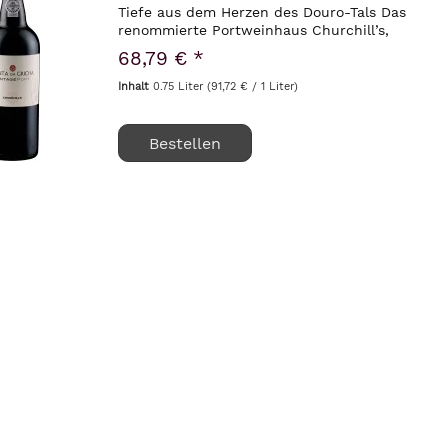
Tiefe aus dem Herzen des Douro-Tals Das
renommierte Portweinhaus Churchill’s,
gegründet von Johnny Graham, hat sich
68,79 € *
mit seiner kompromisslosen
Philosophie...
Inhalt
0.75 Liter
(91,72 € / 1 Liter)
Bestellen