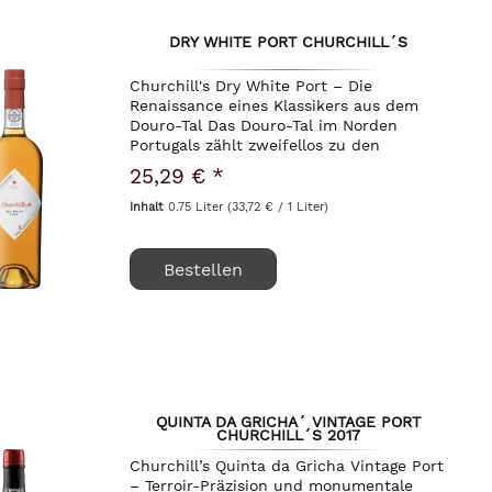
DRY WHITE PORT CHURCHILL´S
Churchill's Dry White Port – Die
Renaissance eines Klassikers aus dem
Douro-Tal Das Douro-Tal im Norden
Portugals zählt zweifellos zu den
spektakulärsten und extremsten
25,29 € *
Weinbaugebieten der Welt. Auf den
kargen Schieferterrassen, die sich...
Inhalt
0.75 Liter
(33,72 € / 1 Liter)
Bestellen
QUINTA DA GRICHA´ VINTAGE PORT
CHURCHILL´S 2017
Churchill’s Quinta da Gricha Vintage Port
– Terroir-Präzision und monumentale