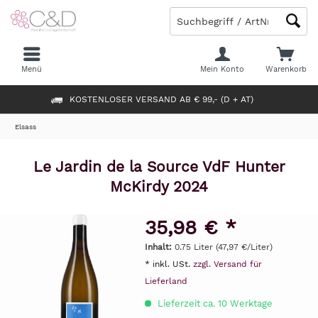
Menü
Mein Konto
Warenkorb
KOSTENLOSER VERSAND AB € 99,- (D + AT)
Elsass
Le Jardin de la Source VdF Hunter
McKirdy 2024
35,98 € *
Inhalt:
0.75 Liter (47,97 €/Liter)
* inkl. USt.
zzgl. Versand für
Lieferland
Lieferzeit ca. 10 Werktage