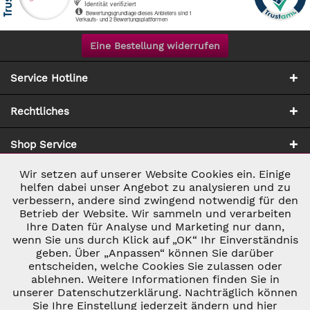
Eine Bestellung widerrufen
Service Hotline
Rechtliches
Shop Service
Wir setzen auf unserer Website Cookies ein. Einige
Aktiv
Notwendig
Zahlung & Versand
helfen dabei unser Angebot zu analysieren und zu
verbessern, andere sind zwingend notwendig für den
Betrieb der Website. Wir sammeln und verarbeiten
Inaktiv
Marketing
Ihre Daten für Analyse und Marketing nur dann,
wenn Sie uns durch Klick auf „OK“ Ihr Einverständnis
geben. Über „Anpassen“ können Sie darüber
Inaktiv
Tracking
entscheiden, welche Cookies Sie zulassen oder
ablehnen. Weitere Informationen finden Sie in
* ALLE PREISE INKL. GESETZL. UMSATZSTEUER ZZGL.
VERSANDKOSTEN
UND GGF. NACHNAHMEGEBÜHREN, WENN NICHT
unserer Datenschutzerklärung. Nachträglich können
Inaktiv
Personalisierung
ANDERS BESCHRIEBEN
Sie Ihre Einstellung jederzeit ändern und hier