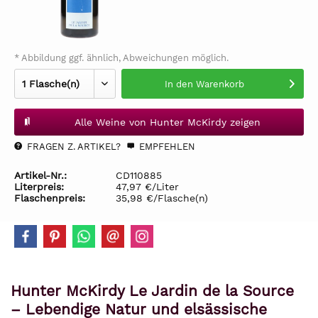
* Abbildung ggf. ähnlich, Abweichungen möglich.
In den
Warenkorb
Alle Weine von Hunter McKirdy zeigen
FRAGEN Z. ARTIKEL?
EMPFEHLEN
Artikel-Nr.:
CD110885
Literpreis:
47,97 €/Liter
Flaschenpreis:
35,98 €/Flasche(n)
Hunter McKirdy Le Jardin de la Source
– Lebendige Natur und elsässische