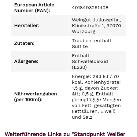
European Article
4018493261408
Number (EAN):
Weingut Juliusspital,
Hersteller:
Klinikstraße 1, 97070
Würzburg
Trauben, enthält
Zutaten:
Sulfite
Enthält
Allergene:
Schwefeldioxid
(E220)
Energie: 293 kJ / 70
kcal, Kohlenhydrate:
1,5 g, davon Zucker:
Nährwertangaben
&lt; 0,5 g, Enthält
(per 100ml):
geringfügige Mengen
von Fett, gesättigten
Fettsäuren, Eiweiß
und Salz
Weiterführende Links zu "Standpunkt Weißer