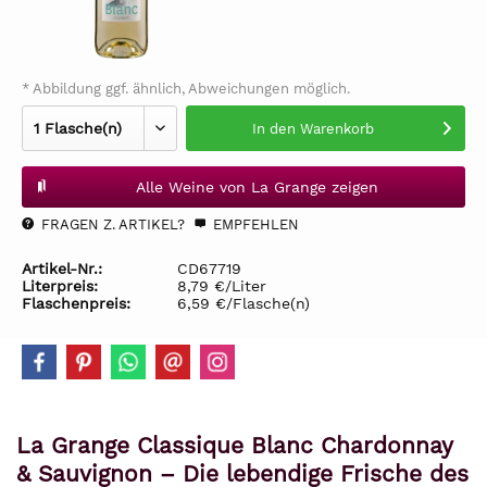
* Abbildung ggf. ähnlich, Abweichungen möglich.
In den
Warenkorb
Alle Weine von La Grange zeigen
FRAGEN Z. ARTIKEL?
EMPFEHLEN
Artikel-Nr.:
CD67719
Literpreis:
8,79 €/Liter
Flaschenpreis:
6,59 €/Flasche(n)
La Grange Classique Blanc Chardonnay
& Sauvignon – Die lebendige Frische des