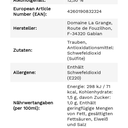
Alkoholgehalt:
12,50 %
European Article
4260190832324
Number (EAN):
Domaine La Grange,
Hersteller:
Route de Fouzilhon,
F-34320 Gabian
Trauben,
Antioxidationsmittel:
Zutaten:
Schwefeldioxid
(Sulfite)
Enthält
Allergene:
Schwefeldioxid
(E220)
Energie: 298 kJ / 71
kcal, Kohlenhydrate:
1,5 g, davon Zucker:
Nährwertangaben
1,0 g, Enthält
(per 100ml):
geringfügige Mengen
von Fett, gesättigten
Fettsäuren, Eiweiß
und Salz