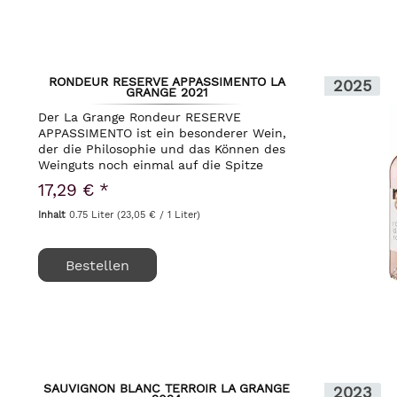
RONDEUR RESERVE APPASSIMENTO LA
2025
GRANGE 2021
Der La Grange Rondeur RESERVE
APPASSIMENTO ist ein besonderer Wein,
der die Philosophie und das Können des
Weinguts noch einmal auf die Spitze
treibt. Du kennst bereits den "normalen"
17,29 € *
Rondeur, der dich mit seiner dichten
Frucht und der...
Inhalt
0.75 Liter
(23,05 € / 1 Liter)
Bestellen
SAUVIGNON BLANC TERROIR LA GRANGE
2023