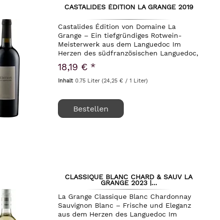
CASTALIDES ÉDITION LA GRANGE 2019
Castalides Édition von Domaine La
Grange – Ein tiefgründiges Rotwein-
Meisterwerk aus dem Languedoc Im
Herzen des südfranzösischen Languedoc,
unweit der historischen Stadt Pézenas,
18,19 € *
liegt die Domaine La Grange. Dieses
Weingut hat sich in...
Inhalt
0.75 Liter
(24,25 € / 1 Liter)
Bestellen
CLASSIQUE BLANC CHARD & SAUV LA
GRANGE 2023 |...
La Grange Classique Blanc Chardonnay
Sauvignon Blanc – Frische und Eleganz
aus dem Herzen des Languedoc Im