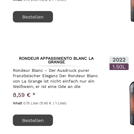
Bestellen
RONDEUR APPASSIMENTO BLANC LA
2022
GRANGE
1.50L
Rondeur Blanc – Der Ausdruck purer
französischer Eleganz Der Rondeur Blanc
von La Grange ist nicht einfach nur ein
Weißwein; er ist eine Ode an die
Raffinesse und handwerkliche
8,59 € *
Meisterschaft aus dem malerischen
Languedoc in Frankreich....
Inhalt
0.75 Liter
(11,45 € / 1 Liter)
Bestellen