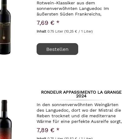
Rotwein-Klassiker aus dem
sonnenverwöhnten Languedoc Im
äußersten Süden Frankreichs,
eingebettet in die wildromantische
7,69 € *
Hügellandschaft des Languedoc, liegt die
renommierte Domaine La Grange....
Inhalt
0.75 Liter
(10,25 € / 1 Liter)
Bestellen
RONDEUR APPASSIMENTO LA GRANGE
2024
In den sonnenverwöhnten Weingärten
des Languedoc, dort wo der Mistral die
Reben trocknet und die mediterrane
Wärme für eine perfekte Ausreife sorgt,
entsteht ein Wein von hervorragender
7,89 € *
Intensität: der Rondeur Appassimento La
Grange...
Inhalt
0.75 Liter
(10,52 € / 1 Liter)