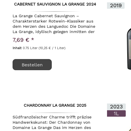
CABERNET SAUVIGNON LA GRANGE 2024
2019
La Grange Cabernet Sauvignon –
Charakterstarker Rotwein-Klassiker aus
dem Herzen des Languedoc Die Domaine
La Grange, idyllisch gelegen inmitten der
unberührten Natur des Languedoc nahe
7,69 € *
der historischen Stadt Pézenas, gilt seit
Jahren...
Inhalt
0.75 Liter
(10,25 € / 1 Liter)
Bestellen
CHARDONNAY LA GRANGE 2025
2023
1L
Südfranzösischer Charme trifft präzise
Handwerkskunst: Der Chardonnay von
Domaine La Grange Das im Herzen des