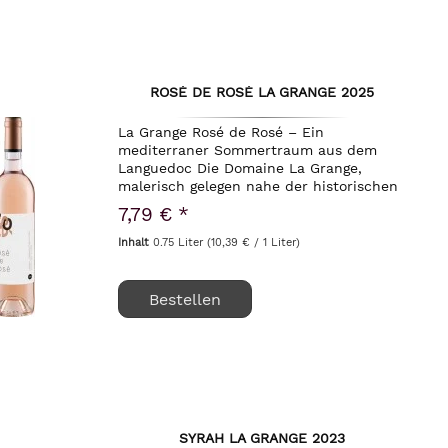
ROSÉ DE ROSÉ LA GRANGE 2025
La Grange Rosé de Rosé – Ein
mediterraner Sommertraum aus dem
Languedoc Die Domaine La Grange,
malerisch gelegen nahe der historischen
Stadt Pézenas im Herzen des Languedoc,
7,79 € *
gilt längst als feste Größe für
anspruchsvolle Genussmomente im...
Inhalt
0.75 Liter
(10,39 € / 1 Liter)
Bestellen
SYRAH LA GRANGE 2023