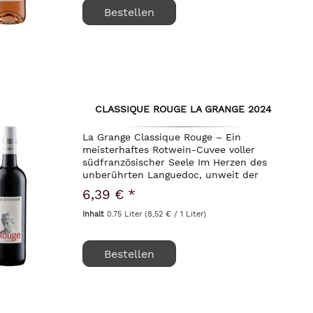
Bestellen
CLASSIQUE ROUGE LA GRANGE 2024
La Grange Classique Rouge – Ein
meisterhaftes Rotwein-Cuvee voller
südfranzösischer Seele Im Herzen des
unberührten Languedoc, unweit der
historischen Stadt Pézenas, liegt das
6,39 € *
renommierte Weingut Domaine La
Grange. Diese Region ist...
Inhalt
0.75 Liter
(8,52 € / 1 Liter)
Bestellen