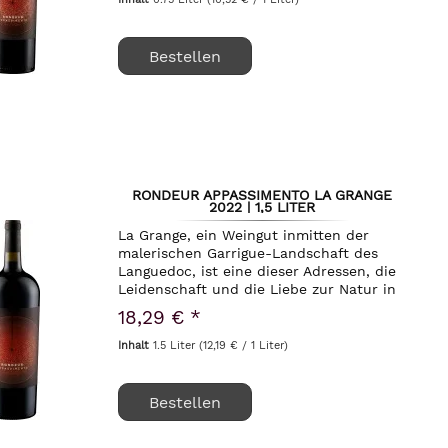
Bestellen
RONDEUR APPASSIMENTO LA GRANGE
2022 | 1,5 LITER
La Grange, ein Weingut inmitten der
malerischen Garrigue-Landschaft des
Languedoc, ist eine dieser Adressen, die
Leidenschaft und die Liebe zur Natur in
jedem Schluck spürbar machen.
18,29 € *
Umgeben von duftendem Rosmarin,
Thymian und Lavendel,...
Inhalt
1.5 Liter
(12,19 € / 1 Liter)
Bestellen