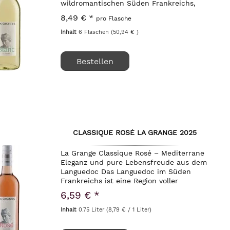
wildromantischen Süden Frankreichs,
eingebettet in die sanften Hügel des
8,49 € *
pro Flasche
Languedoc nahe der historischen Stadt
Pézenas, liegt das...
Inhalt
6 Flaschen
(50,94 € )
Bestellen
CLASSIQUE ROSÉ LA GRANGE 2025
La Grange Classique Rosé – Mediterrane
Eleganz und pure Lebensfreude aus dem
Languedoc Das Languedoc im Süden
Frankreichs ist eine Region voller
Kontraste, geprägt von wilder Natur, dem
6,59 € *
würzigen Duft der Garrigue und der
kühlenden...
Inhalt
0.75 Liter
(8,79 € / 1 Liter)