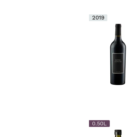
2019
0.50L