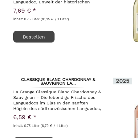
Languedoc, unweit der historischen
Stadt Pézenas gelegene Weingut Domaine
7,69 € *
La Grange ist ein wahrer Juwel
Südfrankreichs....
Inhalt
0.75 Liter
(10,25 € / 1 Liter)
Bestellen
CLASSIQUE BLANC CHARDONNAY &
2025
SAUVIGNON LA...
La Grange Classique Blanc Chardonnay &
Sauvignon – Die lebendige Frische des
Languedocs im Glas In den sanften
Hügeln des südfranzösischen Languedoc,
unweit der historischen Stadt Pézenas,
6,59 € *
liegt das renommierte Weingut Domaine
La Grange....
Inhalt
0.75 Liter
(8,79 € / 1 Liter)