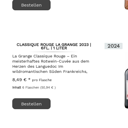
Bestellen
CLASSIQUE ROUGE LA GRANGE 2023 |
2024
6FL. | 1 LITER
La Grange Classique Rouge – Ein
meisterhaftes Rotwein-Cuvée aus dem
Herzen des Languedoc Im
wildromantischen Süden Frankreichs,
eingebettet in die sanfte Hügellandschaft
8,49 € *
pro Flasche
des Languedoc nahe der historischen
Stadt Pézenas, liegt das...
Inhalt
6 Flaschen
(50,94 € )
Bestellen