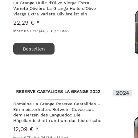
La Grange Huile d'Olive Vierge Extra
Varieté Olivière La Grange Huile d'Olive
Vierge Extra Varieté Olivière ist ein
beeindruckendes Olivenöl, das für seine
22,29 € *
Reinheit und herausragende Qualität...
Inhalt
0.5 Liter
(44,58 € / 1 Liter)
Bestellen
RESERVE CASTALIDES LA GRANGE 2022
2024
Domaine La Grange Reserve Castalides –
Ein meisterhaftes Rotwein-Cuvée aus
dem Herzen des Languedoc Die
Hügellandschaft rund um das historische
Städtchen Pézenas im Herzen des
12,09 € *
Languedoc birgt einige der spannendsten
Terroirs...
Inhalt
0.75 Liter
(16,12 € / 1 Liter)