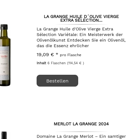
LA GRANGE HUILE D´OLIVE VIERGE
EXTRA SÉLECTION...
La Grange Huile d'Olive Vierge Extra
Sélection Variétale: Ein Meisterwerk der
Olivenölkunst Entdecken Sie ein Olivenöl,
das die Essenz ehrlicher
Handwerkskunst und jahrhundertelanger
19,09 € *
pro Flasche
Tradition in jedem Tropfen einfängt. Das
La Grange...
Inhalt
6 Flaschen
(114,54 € )
Bestellen
MERLOT LA GRANGE 2024
Domaine La Grange Merlot – Ein samtiger