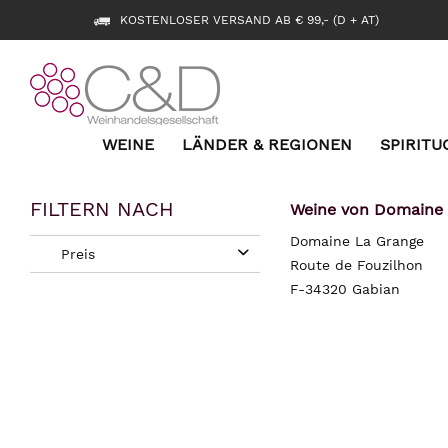
KOSTENLOSER VERSAND AB € 99,- (D + AT)
WEINE
LÄNDER & REGIONEN
SPIRITU
FILTERN NACH
Weine von Domaine
Domaine La Grange
Preis
Route de Fouzilhon
F-34320 Gabian
von
bis
6,39 €
114,54 €