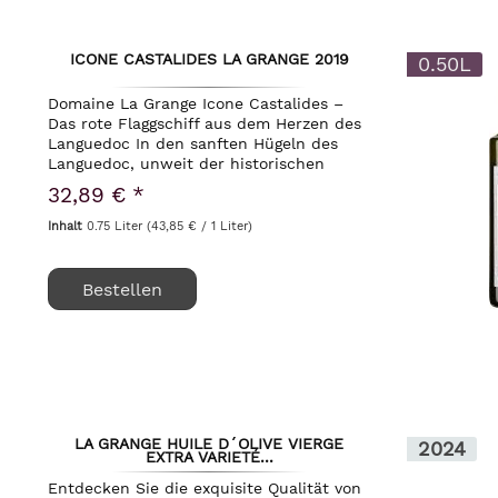
ICONE CASTALIDES LA GRANGE 2019
0.50L
Domaine La Grange Icone Castalides –
Das rote Flaggschiff aus dem Herzen des
Languedoc In den sanften Hügeln des
Languedoc, unweit der historischen
Stadt Pézenas, liegt das renommierte
32,89 € *
Weingut Domaine La Grange. Unter
Kennern gilt dieser...
Inhalt
0.75 Liter
(43,85 € / 1 Liter)
Bestellen
LA GRANGE HUILE D´OLIVE VIERGE
2024
EXTRA VARIETÉ...
Entdecken Sie die exquisite Qualität von