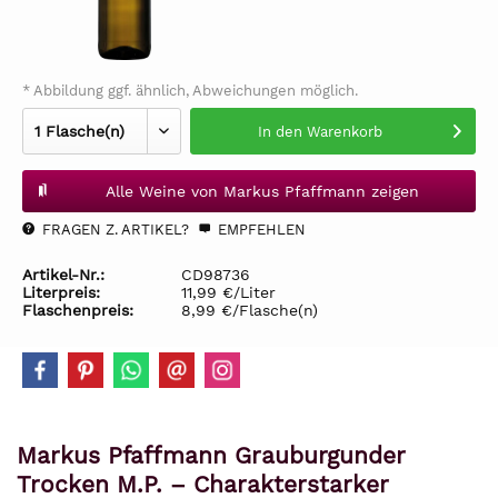
* Abbildung ggf. ähnlich, Abweichungen möglich.
In den
Warenkorb
Alle Weine von Markus Pfaffmann zeigen
FRAGEN Z. ARTIKEL?
EMPFEHLEN
Artikel-Nr.:
CD98736
Literpreis:
11,99 €/Liter
Flaschenpreis:
8,99 €/Flasche(n)
Markus Pfaffmann Grauburgunder
Trocken M.P. – Charakterstarker