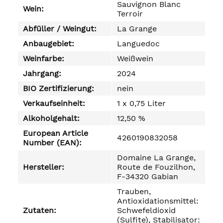
Sauvignon Blanc
Wein:
Terroir
Abfüller / Weingut:
La Grange
Anbaugebiet:
Languedoc
Weinfarbe:
Weißwein
Jahrgang:
2024
BIO Zertifizierung:
nein
Verkaufseinheit:
1 x 0,75 Liter
Alkoholgehalt:
12,50 %
European Article
4260190832058
Number (EAN):
Domaine La Grange,
Hersteller:
Route de Fouzilhon,
F-34320 Gabian
Trauben,
Antioxidationsmittel:
Zutaten:
Schwefeldioxid
(Sulfite), Stabilisator: