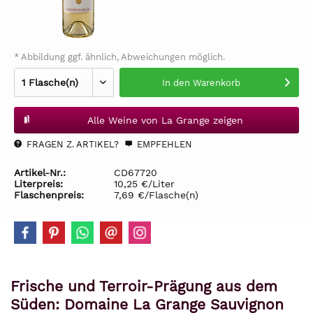
* Abbildung ggf. ähnlich, Abweichungen möglich.
In den
Warenkorb
Alle Weine von La Grange zeigen
FRAGEN Z. ARTIKEL?
EMPFEHLEN
Artikel-Nr.:
CD67720
Literpreis:
10,25 €/Liter
Flaschenpreis:
7,69 €/Flasche(n)
Frische und Terroir-Prägung aus dem
Süden: Domaine La Grange Sauvignon