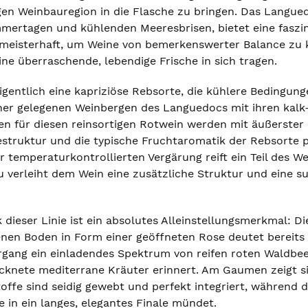
gen Weinbauregion in die Flasche zu bringen. Das Langu
mertagen und kühlenden Meeresbrisen, bietet eine faszin
meisterhaft, um Weine von bemerkenswerter Balance zu k
ne überraschende, lebendige Frische in sich tragen.
eigentlich eine kapriziöse Rebsorte, die kühlere Bedingun
er gelegenen Weinbergen des Languedocs mit ihren kalk-
en für diesen reinsortigen Rotwein werden mit äußerster 
estruktur und die typische Fruchtaromatik der Rebsorte
 temperaturkontrollierten Vergärung reift ein Teil des We
verleiht dem Wein eine zusätzliche Struktur und eine su
 dieser Linie ist ein absolutes Alleinstellungsmerkmal: 
nen Boden in Form einer geöffneten Rose deutet bereits 
rgang ein einladendes Spektrum von reifen roten Waldbeer
ocknete mediterrane Kräuter erinnert. Am Gaumen zeigt 
offe sind seidig gewebt und perfekt integriert, während d
ie in ein langes, elegantes Finale mündet.