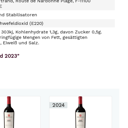
trand, Route de Narbonne Plage, F-11100
E
d Stabilisatoren
hwefeldioxid (E220)
303kj, Kohlenhydrate 1,3g, davon Zucker 0,5g.
ringfügige Mengen von Fett, gesättigten
, Eiweiß und Salz.
nd 2023"
2024
2