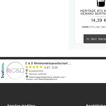
HERITAGE 873 
GÉRARD BERTR
14,39 
Inhalt
0.75 Liter
(19,1
In den
Ware
Service Hotline
Rechtliche