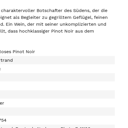
n charaktervoller Botschafter des Südens, der die
net als Begleiter zu gegrilltem Geflügel, feinen
d. Ein Wein, der mit seiner unkomplizierten und
llt, dass hochklassiger Pinot Noir aus dem
oses Pinot Noir
rtrand
c
ter
754