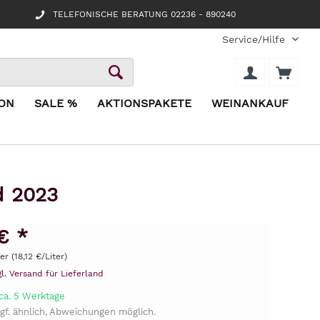
TELEFONISCHE BERATUNG 02236 - 890240
Service/Hilfe
ION
SALE %
AKTIONSPAKETE
WEINANKAUF
d 2023
€ *
er (18,12 €/Liter)
gl. Versand für Lieferland
 ca. 5 Werktage
gf. ähnlich, Abweichungen möglich.