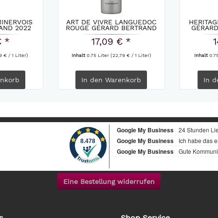
MINERVOIS
ART DE VIVRE LANGUEDOC
HERITAG
AND 2022
ROUGE GÉRARD BERTRAND
GÉRARD
2021
€ *
17,09 € *
1
9 € / 1 Liter)
Inhalt
0.75 Liter
(22,79 € / 1 Liter)
Inhalt
0.7
nkorb
In den
Warenkorb
In d
Eine Bestellung widerrufen
s
Shop Service