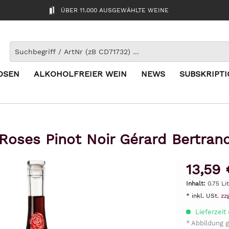
ÜBER 11.000 AUSGEWÄHLTE WEINE
OSEN
ALKOHOLFREIER WEIN
NEWS
SUBSKRIPT
Roses Pinot Noir Gérard Bertran
13,59 
Inhalt:
0.75 Lit
* inkl. USt.
zz
Lieferzeit
* Abbildung g