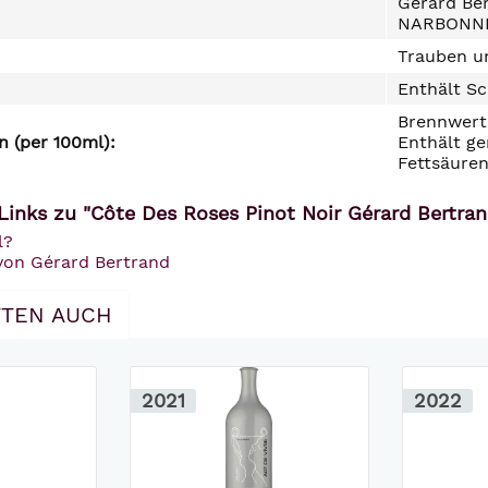
Gérard Ber
NARBONN
Trauben un
Enthält Sc
Brennwert 
 (per 100ml):
Enthält ge
Fettsäuren
Links zu "Côte Des Roses Pinot Noir Gérard Bertra
l?
 von Gérard Bertrand
TEN AUCH
2021
2022