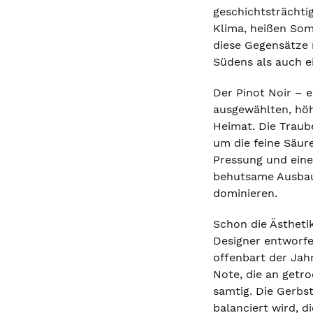
geschichtsträchti
Klima, heißen Som
diese Gegensätze 
Südens als auch ei
Der Pinot Noir – 
ausgewählten, höh
Heimat. Die Traub
um die feine Säur
Pressung und einer
behutsame Ausbau 
dominieren.
Schon die Ästhetik
Designer entworfe
offenbart der Jah
Note, die an getr
samtig. Die Gerbst
balanciert wird, d