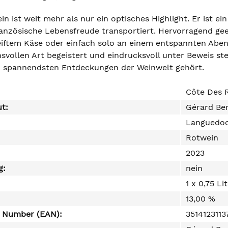
in ist weit mehr als nur ein optisches Highlight. Er ist ei
anzösische Lebensfreude transportiert. Hervorragend geeig
reiftem Käse oder einfach solo an einem entspannten Aben
vollen Art begeistert und eindrucksvoll unter Beweis ste
 spannendsten Entdeckungen der Weinwelt gehört.
Côte Des R
ut:
Gérard Be
Languedo
Rotwein
2023
g:
nein
1 x 0,75 Li
13,00 %
e Number (EAN):
3514123113