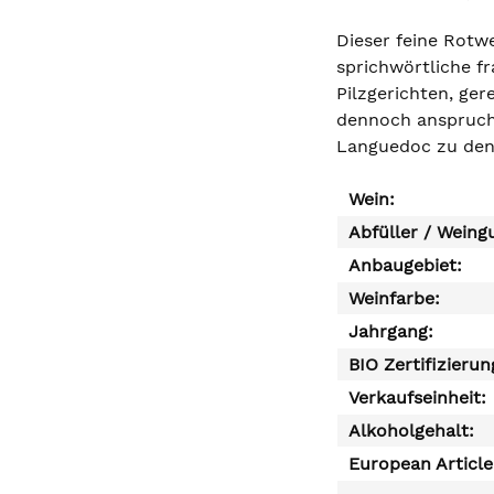
Dieser feine Rotwe
sprichwörtliche fr
Pilzgerichten, ge
dennoch anspruchs
Languedoc zu den
Wein:
Abfüller / Weing
Anbaugebiet:
Weinfarbe:
Jahrgang:
BIO Zertifizierun
Verkaufseinheit:
Alkoholgehalt:
European Articl