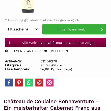
* Abbildung ggf. ähnlich, Abweichungen möglich.
In den
Warenkorb
Alle Weine von Château de Coulaine zeigen
FRAGEN Z. ARTIKEL?
EMPFEHLEN
Artikel-Nr.:
CD109278
Literpreis:
26,64 €/Liter
Flaschenpreis:
19,98 €/Flasche(n)
Château de Coulaine Bonnaventure –
Ein meisterhafter Cabernet Franc aus