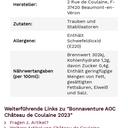
2 Rue de Coulaine, F-
Hersteller:
37420 Beaumont-en-
Véron
Trauben und
Zutaten:
Stabilisatoren
Enthält
Allergene:
Schwefeldioxid
(E220)
Brennwert 302kj,
Kohlenhydrate 1,2g,
davon Zucker 0,4g.
Nährwertangaben
Enthält geringfügige
(per 100ml):
Mengen von Fett,
gesättigten
Fettsäuren, Eiweiß
und Salz.
Weiterführende Links zu "Bonnaventure AOC
Château de Coulaine 2023"
Fragen z. Artikel?
Weitere Artikel von Château de Coulaine