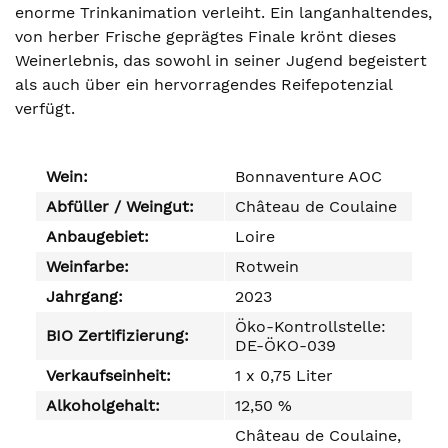
enorme Trinkanimation verleiht. Ein langanhaltendes,
von herber Frische geprägtes Finale krönt dieses
Weinerlebnis, das sowohl in seiner Jugend begeistert
als auch über ein hervorragendes Reifepotenzial
verfügt.
Wein:
Bonnaventure AOC
Abfüller / Weingut:
Château de Coulaine
Anbaugebiet:
Loire
Weinfarbe:
Rotwein
Jahrgang:
2023
Öko-Kontrollstelle:
BIO Zertifizierung:
DE-ÖKO-039
Verkaufseinheit:
1 x 0,75 Liter
Alkoholgehalt:
12,50 %
Château de Coulaine,