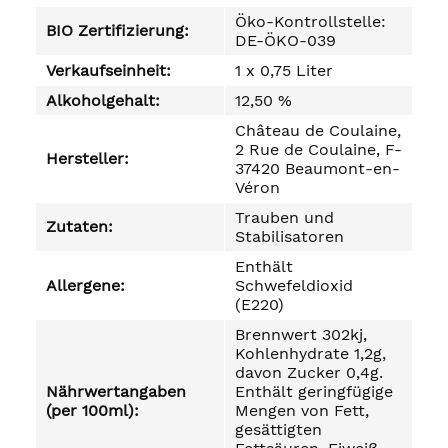
Öko-Kontrollstelle:
BIO Zertifizierung:
DE-ÖKO-039
Verkaufseinheit:
1 x 0,75 Liter
Alkoholgehalt:
12,50 %
Château de Coulaine,
2 Rue de Coulaine, F-
Hersteller:
37420 Beaumont-en-
Véron
Trauben und
Zutaten:
Stabilisatoren
Enthält
Allergene:
Schwefeldioxid
(E220)
Brennwert 302kj,
Kohlenhydrate 1,2g,
davon Zucker 0,4g.
Nährwertangaben
Enthält geringfügige
(per 100ml):
Mengen von Fett,
gesättigten