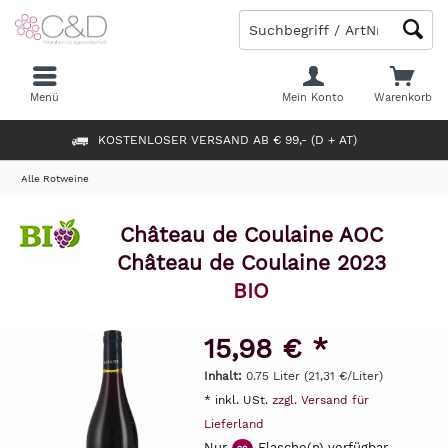
Menü
Mein Konto
Warenkorb
KOSTENLOSER VERSAND AB € 99,- (D + AT)
Alle Rotweine
Château de Coulaine AOC
Château de Coulaine 2023
BIO
15,98 € *
Inhalt:
0.75 Liter (21,31 €/Liter)
* inkl. USt.
zzgl. Versand für
Lieferland
Nur
Flasche(n) verfügbar