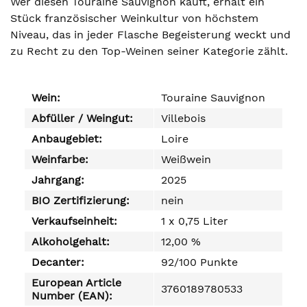
Wer diesen Touraine Sauvignon kauft, erhält ein
Stück französischer Weinkultur von höchstem
Niveau, das in jeder Flasche Begeisterung weckt und
zu Recht zu den Top-Weinen seiner Kategorie zählt.
Wein:
Touraine Sauvignon
Abfüller / Weingut:
Villebois
Anbaugebiet:
Loire
Weinfarbe:
Weißwein
Jahrgang:
2025
BIO Zertifizierung:
nein
Verkaufseinheit:
1 x 0,75 Liter
Alkoholgehalt:
12,00 %
Decanter:
92/100 Punkte
European Article
3760189780533
Number (EAN):