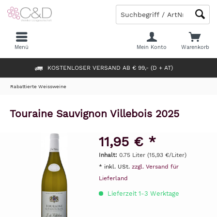
Menü
Mein Konto
Warenkorb
KOSTENLOSER VERSAND AB € 99,- (D + AT)
Rabattierte Weissweine
Touraine Sauvignon Villebois 2025
11,95 € *
Inhalt:
0.75 Liter (15,93 €/Liter)
* inkl. USt.
zzgl. Versand für
Lieferland
Lieferzeit 1-3 Werktage