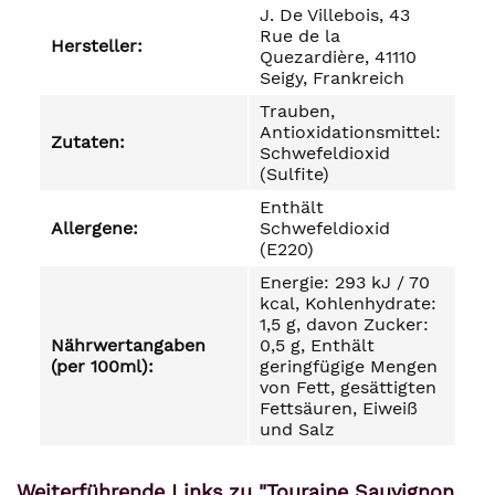
J. De Villebois, 43
Rue de la
Hersteller:
Quezardière, 41110
Seigy, Frankreich
Trauben,
Antioxidationsmittel:
Zutaten:
Schwefeldioxid
(Sulfite)
Enthält
Allergene:
Schwefeldioxid
(E220)
Energie: 293 kJ / 70
kcal, Kohlenhydrate:
1,5 g, davon Zucker:
Nährwertangaben
0,5 g, Enthält
(per 100ml):
geringfügige Mengen
von Fett, gesättigten
Fettsäuren, Eiweiß
und Salz
Weiterführende Links zu "Touraine Sauvignon