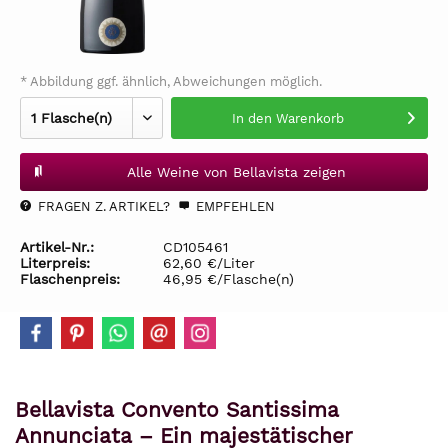
* Abbildung ggf. ähnlich, Abweichungen möglich.
In den
Warenkorb
Alle Weine von Bellavista zeigen
FRAGEN Z. ARTIKEL?
EMPFEHLEN
Artikel-Nr.:
CD105461
Literpreis:
62,60 €/Liter
Flaschenpreis:
46,95 €/Flasche(n)
Bellavista Convento Santissima
Annunciata – Ein majestätischer