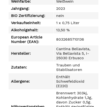
Weinfarbe:
Weißwein
Jahrgang:
2023
BIO Zertifizierung:
nein
Verkaufseinheit:
1 x 0,75 Liter
Alkoholgehalt:
13,50 %
European Article
8032685710136
Number (EAN):
Cantina Bellavista,
Hersteller:
Via Bellavista 5, I-
25030 Erbusco
Trauben und
Zutaten:
Stabilisatoren
Enthält
Allergene:
Schwefeldioxid
(E220)
Brennwert 303kj,
Kohlenhydrate 1,3g,
davon Zucker 0,5g.
Nährwertangaben
Enthält geringfügige