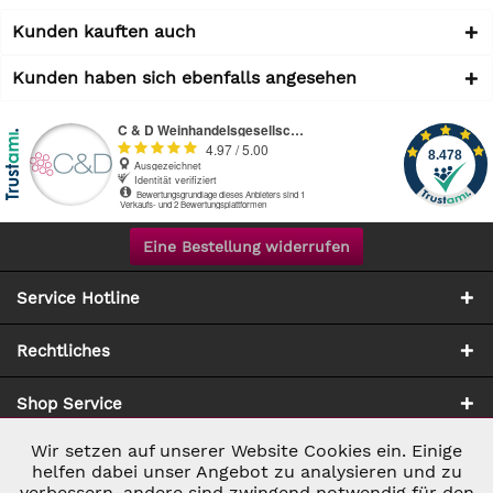
Kunden kauften auch
Kunden haben sich ebenfalls angesehen
Eine Bestellung widerrufen
Service Hotline
Rechtliches
Shop Service
Wir setzen auf unserer Website Cookies ein. Einige
Aktiv
Notwendig
Zahlung & Versand
helfen dabei unser Angebot zu analysieren und zu
verbessern, andere sind zwingend notwendig für den