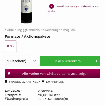
V
Monatl. Sammelimport Lieferzeit ca. 4-6
Wochen
* Abbildung ggf. ähnlich, Abweichungen möglich.
Formate / Aktionspakete
0,75L
In den
Warenkorb
Alle Weine von Château Le Reysse zeigen
FRAGEN Z. ARTIKEL?
EMPFEHLEN
Artikel-Nr.:
CD62339
Literpreis:
26,60 €/Liter
Flaschenpreis:
19,95 €/Flasche(n)