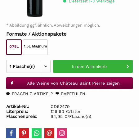
Lieferzeit 1-3 Werktage
* Abbildung ggf. ähnlich, Abweichungen möglich.
Formate / Aktionspakete
1,5L Magnum
0,75L
In den
Warenkorb
Alle Weine von Château Saint Pierre zeigen
FRAGEN Z. ARTIKEL?
EMPFEHLEN
Artikel-Nr.:
CD62479
Literpreis:
126,60 €/Liter
Flaschenpreis:
94,95 €/Flasche(n)