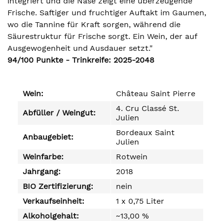
integriert und die Nase zeigt eine überzeugende
Frische. Saftiger und fruchtiger Auftakt im Gaumen,
wo die Tannine für Kraft sorgen, während die
Säurestruktur für Frische sorgt. Ein Wein, der auf
Ausgewogenheit und Ausdauer setzt."
94/100 Punkte - Trinkreife: 2025-2048
Wein:
Château Saint Pierre
4. Cru Classé St.
Abfüller / Weingut:
Julien
Bordeaux Saint
Anbaugebiet:
Julien
Weinfarbe:
Rotwein
Jahrgang:
2018
BIO Zertifizierung:
nein
Verkaufseinheit:
1 x 0,75 Liter
Alkoholgehalt:
~13,00 %