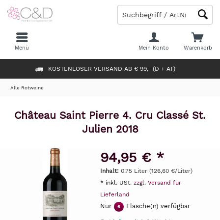
Menü
Mein Konto
Warenkorb
KOSTENLOSER VERSAND AB € 99,- (D + AT)
Alle Rotweine
Château Saint Pierre 4. Cru Classé St.
Julien 2018
94,95 € *
Inhalt:
0.75 Liter (126,60 €/Liter)
* inkl. USt.
zzgl. Versand für
Lieferland
Nur
Flasche(n) verfügbar
6