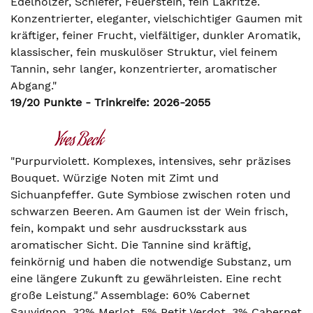
Edelhölzer, Schiefer, Feuerstein, fein Lakritze.
Konzentrierter, eleganter, vielschichtiger Gaumen mit
kräftiger, feiner Frucht, vielfältiger, dunkler Aromatik,
klassischer, fein muskulöser Struktur, viel feinem
Tannin, sehr langer, konzentrierter, aromatischer
Abgang."
19/20 Punkte - Trinkreife: 2026-2055
"Purpurviolett. Komplexes, intensives, sehr präzises
Bouquet. Würzige Noten mit Zimt und
Sichuanpfeffer. Gute Symbiose zwischen roten und
schwarzen Beeren. Am Gaumen ist der Wein frisch,
fein, kompakt und sehr ausdrucksstark aus
aromatischer Sicht. Die Tannine sind kräftig,
feinkörnig und haben die notwendige Substanz, um
eine längere Zukunft zu gewährleisten. Eine recht
große Leistung." Assemblage: 60% Cabernet
Sauvignon, 32% Merlot, 5% Petit Verdot, 3% Cabernet