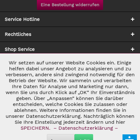
Eine Bestellung widerrufen
Service Hotline
Rechtliches
Shop Service
Wir setzen auf unserer Website Cookies ein. Einige
Aktiv
Notwendig
Zahlung & Versand
helfen dabei unser Angebot zu analysieren und zu
verbessern, andere sind zwingend notwendig für den
Betrieb der Website. Wir sammeln und verarbeiten
Inaktiv
Marketing
Ihre Daten für Analyse und Marketing nur dann,
wenn Sie uns durch Klick auf „OK“ Ihr Einverständnis
geben. Über „Anpassen“ können Sie darüber
Inaktiv
Tracking
entscheiden, welche Cookies Sie zulassen oder
ablehnen. Weitere Informationen finden Sie in
* ALLE PREISE INKL. GESETZL. UMSATZSTEUER ZZGL.
VERSANDKOSTEN
UND GGF. NACHNAHMEGEBÜHREN, WENN NICHT
unserer Datenschutzerklärung. Nachträglich können
Inaktiv
Personalisierung
ANDERS BESCHRIEBEN
Sie Ihre Einstellung jederzeit ändern und hier
© 2026 C&D WEINHANDEL - ALL RIGHTS RESERVED. THEME BY
SPEICHERN.
– Datenschutzerklärung –
THEMEWARE®
Inaktiv
Service