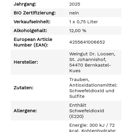
Jahrgang:
2025
BIO Zertifizierung:
nein
Verkaufseinheit:
1 x 0,75 Liter
Alkoholgehalt:
12,00 %
European Article
4255641006652
Number (EAN):
Weingut Dr. Loosen,
St. Johannishof,
Hersteller:
54470 Bernkastel-
Kues
Trauben,
Antioxidationsmittel:
Zutaten:
Schwefeldioxid und
Sulfite
Enthält
Allergene:
Schwefeldioxid
(E220)
Energie: 300 kJ / 72
kcal, Kohlenhydrate: