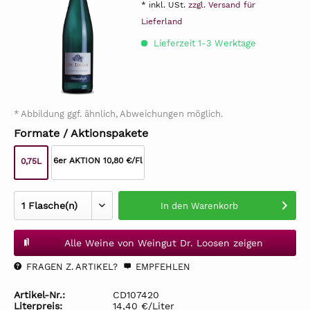
* inkl. USt.
zzgl. Versand für
Lieferland
Lieferzeit 1-3 Werktage
* Abbildung ggf. ähnlich, Abweichungen möglich.
Formate / Aktionspakete
6er AKTION 10,80 €/Fl
0,75L
In den
Warenkorb
Alle Weine von Weingut Dr. Loosen zeigen
FRAGEN Z. ARTIKEL?
EMPFEHLEN
Artikel-Nr.:
CD107420
Literpreis:
14,40 €/Liter