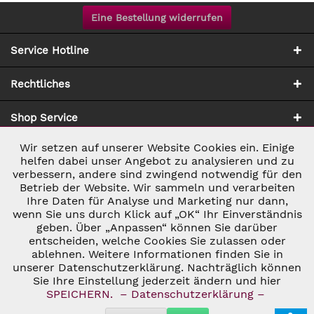
Eine Bestellung widerrufen
Service Hotline
Rechtliches
Shop Service
Wir setzen auf unserer Website Cookies ein. Einige
Aktiv
Notwendig
Zahlung & Versand
helfen dabei unser Angebot zu analysieren und zu
verbessern, andere sind zwingend notwendig für den
Betrieb der Website. Wir sammeln und verarbeiten
Inaktiv
Marketing
Ihre Daten für Analyse und Marketing nur dann,
wenn Sie uns durch Klick auf „OK“ Ihr Einverständnis
geben. Über „Anpassen“ können Sie darüber
Inaktiv
Tracking
entscheiden, welche Cookies Sie zulassen oder
* ALLE PREISE INKL. GESETZL. UMSATZSTEUER ZZGL.
ablehnen. Weitere Informationen finden Sie in
VERSANDKOSTEN
UND GGF. NACHNAHMEGEBÜHREN, WENN NICHT
unserer Datenschutzerklärung. Nachträglich können
Inaktiv
ANDERS BESCHRIEBEN
Personalisierung
Sie Ihre Einstellung jederzeit ändern und hier
© 2026 C&D WEINHANDEL - ALL RIGHTS RESERVED. THEME BY
SPEICHERN.
– Datenschutzerklärung –
THEMEWARE®