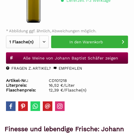
Lieferzeit 1-3 Werktage
* Abbildung ggf. ähnlich, Abweichungen möglich.
In den
Warenkorb
Alle Weine von Johann Baptist Schäfer zeigen
FRAGEN Z. ARTIKEL?
EMPFEHLEN
Artikel-Nr.:
CD101218
Literpreis:
16,52 €/Liter
Flaschenpreis:
12,39 €/Flasche(n)
Finesse und lebendige Frische: Johann