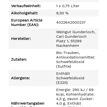
Verkaufseinheit:
1 x 0,75 Liter
Alkoholgehalt:
9,50 %
European Article
4022642000237
Number (EAN):
Weingut Gunderloch,
Carl Gunderloch
Hersteller:
Platz 1, 55299
Nackenheim
Bio-Trauben,
Antioxidationsmittel:
Zutaten:
Schwefeldioxid
(Sulfite)
Enthält
Allergene:
Schwefeldioxid
(E220)
Energie: 290 kJ / 69
kcal, Kohlenhydrate:
4,5 g, davon Zucker:
Nährwertangaben
4,0 g, Enthält