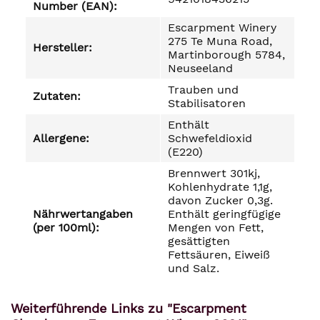
Number (EAN):
Escarpment Winery
275 Te Muna Road,
Hersteller:
Martinborough 5784,
Neuseeland
Trauben und
Zutaten:
Stabilisatoren
Enthält
Allergene:
Schwefeldioxid
(E220)
Brennwert 301kj,
Kohlenhydrate 1,1g,
davon Zucker 0,3g.
Nährwertangaben
Enthält geringfügige
(per 100ml):
Mengen von Fett,
gesättigten
Fettsäuren, Eiweiß
und Salz.
Weiterführende Links zu "Escarpment