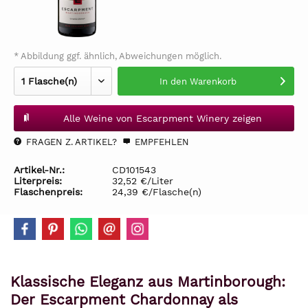
* Abbildung ggf. ähnlich, Abweichungen möglich.
In den
Warenkorb
Alle Weine von Escarpment Winery zeigen
FRAGEN Z. ARTIKEL?
EMPFEHLEN
Artikel-Nr.:
CD101543
Literpreis:
32,52 €/Liter
Flaschenpreis:
24,39 €/Flasche(n)
Klassische Eleganz aus Martinborough:
Der Escarpment Chardonnay als