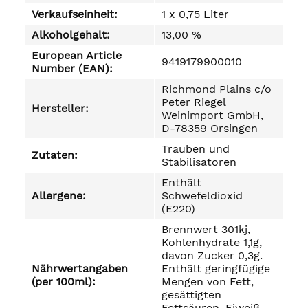
Verkaufseinheit:
1 x 0,75 Liter
Alkoholgehalt:
13,00 %
European Article
9419179900010
Number (EAN):
Richmond Plains c/o
Peter Riegel
Hersteller:
Weinimport GmbH,
D-78359 Orsingen
Trauben und
Zutaten:
Stabilisatoren
Enthält
Allergene:
Schwefeldioxid
(E220)
Brennwert 301kj,
Kohlenhydrate 1,1g,
davon Zucker 0,3g.
Nährwertangaben
Enthält geringfügige
(per 100ml):
Mengen von Fett,
gesättigten
Fettsäuren, Eiweiß