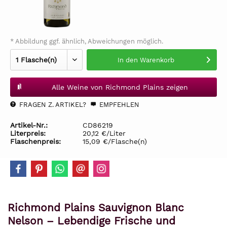
* Abbildung ggf. ähnlich, Abweichungen möglich.
In den
Warenkorb
Alle Weine von Richmond Plains zeigen
FRAGEN Z. ARTIKEL?
EMPFEHLEN
Artikel-Nr.:
CD86219
Literpreis:
20,12 €/Liter
Flaschenpreis:
15,09 €/Flasche(n)
Richmond Plains Sauvignon Blanc
Nelson – Lebendige Frische und