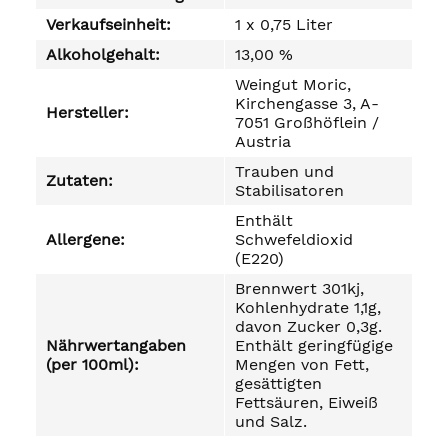
Verkaufseinheit:
1 x 0,75 Liter
Alkoholgehalt:
13,00 %
Weingut Moric,
Kirchengasse 3, A-
Hersteller:
7051 Großhöflein /
Austria
Trauben und
Zutaten:
Stabilisatoren
Enthält
Allergene:
Schwefeldioxid
(E220)
Brennwert 301kj,
Kohlenhydrate 1,1g,
davon Zucker 0,3g.
Nährwertangaben
Enthält geringfügige
(per 100ml):
Mengen von Fett,
gesättigten
Fettsäuren, Eiweiß
und Salz.