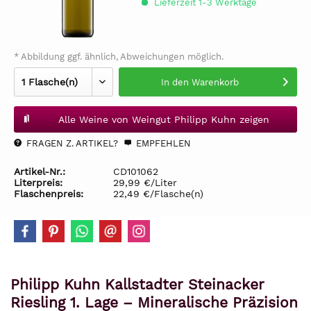
Lieferzeit 1-3 Werktage
* Abbildung ggf. ähnlich, Abweichungen möglich.
In den
Warenkorb
Alle Weine von Weingut Philipp Kuhn zeigen
FRAGEN Z. ARTIKEL?
EMPFEHLEN
Artikel-Nr.:
CD101062
Literpreis:
29,99 €/Liter
Flaschenpreis:
22,49 €/Flasche(n)
Philipp Kuhn Kallstadter Steinacker
Riesling 1. Lage – Mineralische Präzision