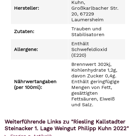
Kuhn,
Hersteller:
Großkarlbacher Str.
20, 67229
Laumersheim
Trauben und
Zutaten:
Stabilisatoren
Enthält
Allergene:
Schwefeldioxid
(E220)
Brennwert 302kj,
Kohlenhydrate 1,2g,
davon Zucker 0,4g.
Nährwertangaben
Enthält geringfügige
(per 100ml):
Mengen von Fett,
gesättigten
Fettsäuren, Eiweiß
und Salz.
Weiterführende Links zu "Riesling Kallstadter
Steinacker 1. Lage Weingut Philipp Kuhn 2022"