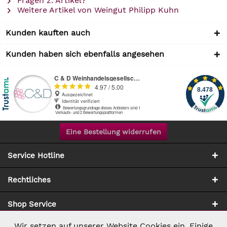
Fragen z. Artikel?
Weitere Artikel von Weingut Philipp Kuhn
Kunden kauften auch
Kunden haben sich ebenfalls angesehen
Eine Bestellung widerrufen
Service Hotline
Rechtliches
Shop Service
Wir setzen auf unserer Website Cookies ein. Einige
Aktiv
Notwendig