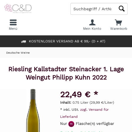
Menü
Mein Konto
Warenkorb
KOSTENLOSER VERSAND AB € 99,- (D + AT)
Deutsche Weine
Riesling Kallstadter Steinacker 1. Lage
Weingut Philipp Kuhn 2022
22,49 € *
Inhalt:
0.75 Liter (29,99 €/Liter)
* inkl. USt.
zzgl. Versand für
Lieferland
Nur
Flasche(n) verfügbar
11