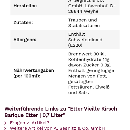
A. Segnitz & Co.
Hersteller:
GmbH, Löwenhof, D-
28844 Weyhe
Trauben und
Zutaten:
Stabilisatoren
Enthält
Allergene:
Schwefeldioxid
(E220)
Brennwert 301kj,
Kohlenhydrate 1,1g,
davon Zucker 0,3g.
Nährwertangaben
Enthält geringfügige
(per 100ml):
Mengen von Fett,
gesättigten
Fettsäuren, Eiweiß
und Salz.
Weiterführende Links zu "Etter Vieille Kirsch
Barique Etter | 0,7 Liter"
Fragen z. Artikel?
Weitere Artikel von A. Segnitz & Co. GmbH