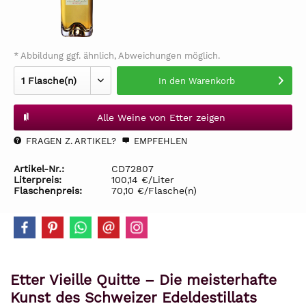
* Abbildung ggf. ähnlich, Abweichungen möglich.
In den
Warenkorb
Alle Weine von Etter zeigen
FRAGEN Z. ARTIKEL?
EMPFEHLEN
Artikel-Nr.:
CD72807
Literpreis:
100,14 €/Liter
Flaschenpreis:
70,10 €/Flasche(n)
Etter Vieille Quitte – Die meisterhafte
Kunst des Schweizer Edeldestillats