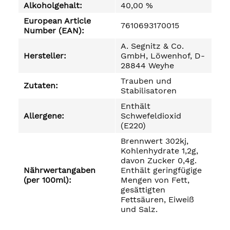
Alkoholgehalt:
40,00 %
European Article
7610693170015
Number (EAN):
A. Segnitz & Co.
Hersteller:
GmbH, Löwenhof, D-
28844 Weyhe
Trauben und
Zutaten:
Stabilisatoren
Enthält
Allergene:
Schwefeldioxid
(E220)
Brennwert 302kj,
Kohlenhydrate 1,2g,
davon Zucker 0,4g.
Nährwertangaben
Enthält geringfügige
(per 100ml):
Mengen von Fett,
gesättigten
Fettsäuren, Eiweiß
und Salz.