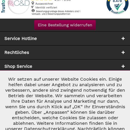
Eine Bestellung widerrufen
Service Hotline
Rechtliches
Shop Service
Wir setzen auf unserer Website Cookies ein. Einige
Aktiv
Notwendig
Zahlung & Versand
helfen dabei unser Angebot zu analysieren und zu
verbessern, andere sind zwingend notwendig für den
Betrieb der Website. Wir sammeln und verarbeiten
Inaktiv
Marketing
Ihre Daten für Analyse und Marketing nur dann,
wenn Sie uns durch Klick auf „OK“ Ihr Einverständnis
geben. Über „Anpassen“ können Sie darüber
Inaktiv
Tracking
entscheiden, welche Cookies Sie zulassen oder
* ALLE PREISE INKL. GESETZL. UMSATZSTEUER ZZGL.
ablehnen. Weitere Informationen finden Sie in
VERSANDKOSTEN
UND GGF. NACHNAHMEGEBÜHREN, WENN NICHT
unserer Datenschutzerklärung. Nachträglich können