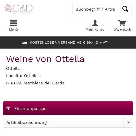
Menü
Mein Konto
Warenkorb
KOSTENLOSER VERSAND AB € 99,- (D + AT)
Weine von Ottella
Ottella
Località Ottella 1
I-37019 Peschiera del Garda
Filter anpassen