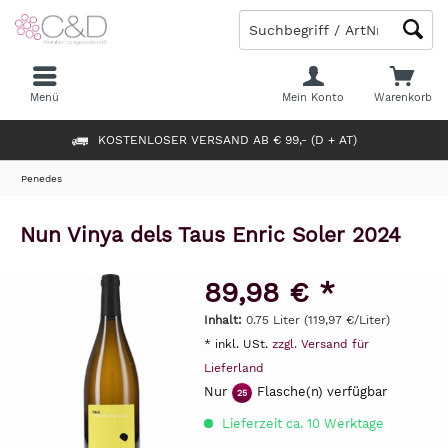
Menü
Mein Konto
Warenkorb
KOSTENLOSER VERSAND AB € 99,- (D + AT)
Penedes
Nun Vinya dels Taus Enric Soler 2024
89,98 € *
Inhalt:
0.75 Liter (119,97 €/Liter)
* inkl. USt.
zzgl. Versand für
Lieferland
Nur
Flasche(n) verfügbar
25
Lieferzeit ca. 10 Werktage