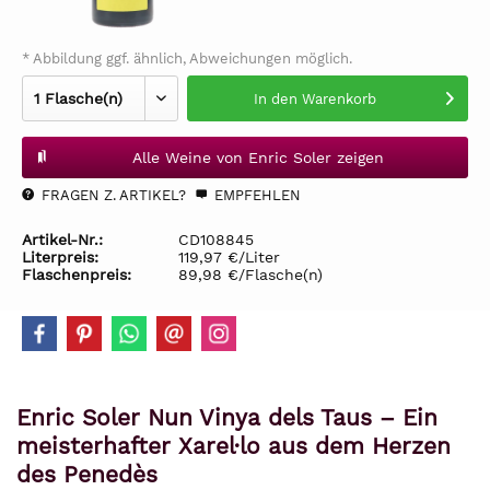
* Abbildung ggf. ähnlich, Abweichungen möglich.
In den
Warenkorb
Alle Weine von Enric Soler zeigen
FRAGEN Z. ARTIKEL?
EMPFEHLEN
Artikel-Nr.:
CD108845
Literpreis:
119,97 €/Liter
Flaschenpreis:
89,98 €/Flasche(n)
Enric Soler Nun Vinya dels Taus – Ein
meisterhafter Xarel·lo aus dem Herzen
des Penedès