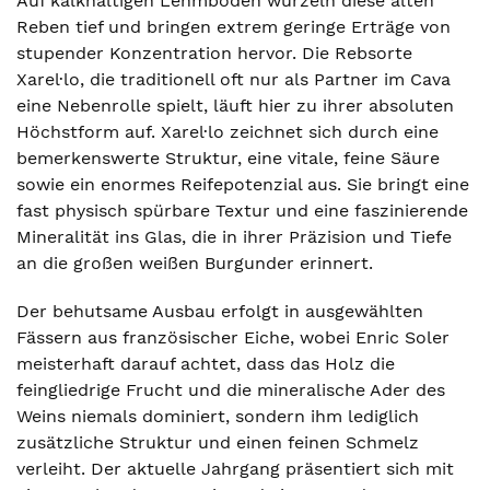
Auf kalkhaltigen Lehmböden wurzeln diese alten
Reben tief und bringen extrem geringe Erträge von
stupender Konzentration hervor. Die Rebsorte
Xarel·lo, die traditionell oft nur als Partner im Cava
eine Nebenrolle spielt, läuft hier zu ihrer absoluten
Höchstform auf. Xarel·lo zeichnet sich durch eine
bemerkenswerte Struktur, eine vitale, feine Säure
sowie ein enormes Reifepotenzial aus. Sie bringt eine
fast physisch spürbare Textur und eine faszinierende
Mineralität ins Glas, die in ihrer Präzision und Tiefe
an die großen weißen Burgunder erinnert.
Der behutsame Ausbau erfolgt in ausgewählten
Fässern aus französischer Eiche, wobei Enric Soler
meisterhaft darauf achtet, dass das Holz die
feingliedrige Frucht und die mineralische Ader des
Weins niemals dominiert, sondern ihm lediglich
zusätzliche Struktur und einen feinen Schmelz
verleiht. Der aktuelle Jahrgang präsentiert sich mit