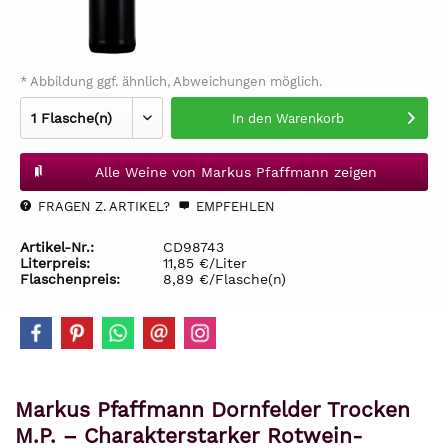
* Abbildung ggf. ähnlich, Abweichungen möglich.
In den
Warenkorb
Alle Weine von Markus Pfaffmann zeigen
FRAGEN Z. ARTIKEL?
EMPFEHLEN
Artikel-Nr.:
CD98743
Literpreis:
11,85 €/Liter
Flaschenpreis:
8,89 €/Flasche(n)
Markus Pfaffmann Dornfelder Trocken
M.P. – Charakterstarker Rotwein-