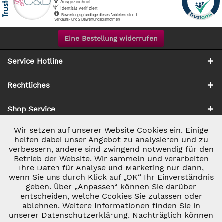
Eine Bestellung widerrufen
Service Hotline
Rechtliches
Shop Service
Wir setzen auf unserer Website Cookies ein. Einige
Aktiv
Notwendig
Zahlung & Versand
helfen dabei unser Angebot zu analysieren und zu
verbessern, andere sind zwingend notwendig für den
Betrieb der Website. Wir sammeln und verarbeiten
Inaktiv
Marketing
Ihre Daten für Analyse und Marketing nur dann,
wenn Sie uns durch Klick auf „OK“ Ihr Einverständnis
geben. Über „Anpassen“ können Sie darüber
Inaktiv
Tracking
entscheiden, welche Cookies Sie zulassen oder
ablehnen. Weitere Informationen finden Sie in
* ALLE PREISE INKL. GESETZL. UMSATZSTEUER ZZGL.
VERSANDKOSTEN
UND GGF. NACHNAHMEGEBÜHREN, WENN NICHT
unserer Datenschutzerklärung. Nachträglich können
Inaktiv
Personalisierung
ANDERS BESCHRIEBEN