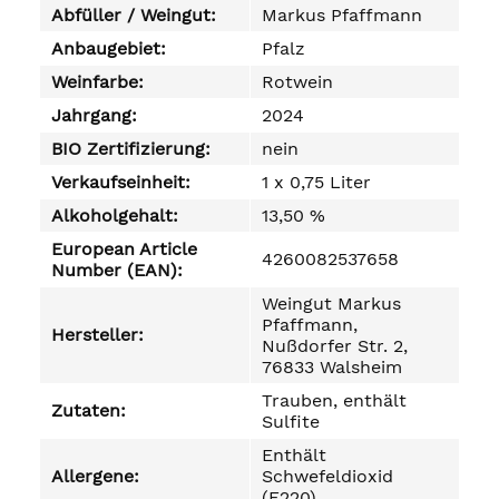
Abfüller / Weingut:
Markus Pfaffmann
Anbaugebiet:
Pfalz
Weinfarbe:
Rotwein
Jahrgang:
2024
BIO Zertifizierung:
nein
Verkaufseinheit:
1 x 0,75 Liter
Alkoholgehalt:
13,50 %
European Article
4260082537658
Number (EAN):
Weingut Markus
Pfaffmann,
Hersteller:
Nußdorfer Str. 2,
76833 Walsheim
Trauben, enthält
Zutaten:
Sulfite
Enthält
Allergene:
Schwefeldioxid
(E220)