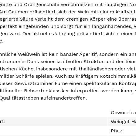
 Quitte und Orangenschale verschmelzen mit rauchigen No
Am Gaumen präsentiert sich der Wein mit einem kraftvol
ntegrierte Säure verleiht dem cremigen Körper eine überr
t perfekt eingebunden und sorgt für ein langanhaltendes, 
en wird. Der aktuelle Jahrgang präsentiert sich in einer 
e.
nliche Weißwein ist kein banaler Aperitif, sondern ein a
tronomie. Dank seiner kraftvollen Struktur und der fei
tischen Küche, insbesondere mit thailändischen oder viet
milder Schärfe spielen. Auch zu kräftigem Rotschimmelkä
dieser Gewürztraminer Fume einen spektakulären Kontrapu
ditioneller Rebsortenklassiker interpretiert werden kan
ualitätsstreben aufeinandertreffen.
Gewürztr
ut:
Weingut H
Pfalz