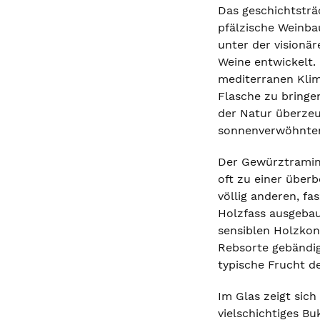
Das geschichtsträ
pfälzische Weinbau
unter der visionä
Weine entwickelt.
mediterranen Klim
Flasche zu bringen
der Natur überzeu
sonnenverwöhnten
Der Gewürztramine
oft zu einer über
völlig anderen, f
Holzfass ausgebau
sensiblen Holzkon
Rebsorte gebändigt
typische Frucht d
Im Glas zeigt sic
vielschichtiges B