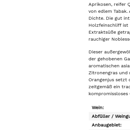
Aprikosen, reifer
von edlem Tabak. 
Dichte. Die gut i
Holzfeinschliff is
Extraktsüße getrag
rauchiger Nobless
Dieser außergewöh
der gehobenen Gas
aromatischen asia
Zitronengras und 
Orangenjus setzt 
zeitgemäß ein tra
kompromissloses Q
Wein:
Abfüller / Weing
Anbaugebiet: