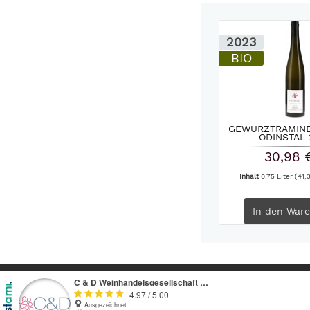
2023
BIO
GEWÜRZTRAMINER
ODINSTAL 
30,98 
Inhalt
0.75 Liter
(41,3
In den
Ware