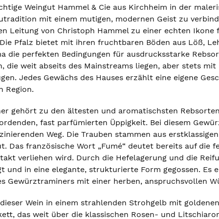
chtige Weingut Hammel & Cie aus Kirchheim in der maleris
tradition mit einem mutigen, modernen Geist zu verbinden
ren Leitung von Christoph Hammel zu einer echten Ikone f
 Die Pfalz bietet mit ihren fruchtbaren Böden aus Löß, L
a die perfekten Bedingungen für ausdrucksstarke Rebsort
, die weit abseits des Mainstreams liegen, aber stets mi
gen. Jedes Gewächs des Hauses erzählt eine eigene Gesc
 Region.
r gehört zu den ältesten und aromatischsten Rebsorten de
bordenden, fast parfümierten Üppigkeit. Bei diesem Gew
aszinierenden Weg. Die Trauben stammen aus erstklassig
t. Das französische Wort „Fumé“ deutet bereits auf die f
takt verliehen wird. Durch die Hefelagerung und die Reifu
 und in eine elegante, strukturierte Form gegossen. Es e
es Gewürztraminers mit einer herben, anspruchsvollen Wü
h dieser Wein in einem strahlenden Strohgelb mit goldene
ukett, das weit über die klassischen Rosen- und Litschia