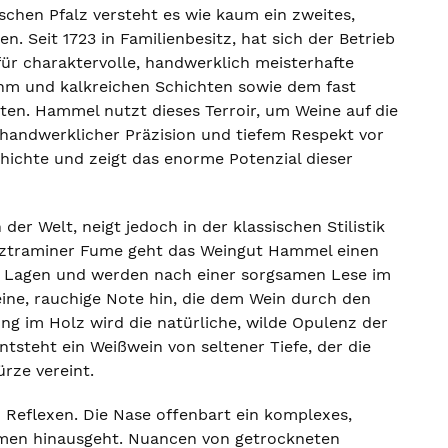
chen Pfalz versteht es wie kaum ein zweites,
. Seit 1723 in Familienbesitz, hat sich der Betrieb
ür charaktervolle, handwerklich meisterhafte
ehm und kalkreichen Schichten sowie dem fast
en. Hammel nutzt dieses Terroir, um Weine auf die
t handwerklicher Präzision und tiefem Respekt vor
hichte und zeigt das enorme Potenzial dieser
r Welt, neigt jedoch in der klassischen Stilistik
ürztraminer Fume geht das Weingut Hammel einen
en Lagen und werden nach einer sorgsamen Lese im
eine, rauchige Note hin, die dem Wein durch den
ng im Holz wird die natürliche, wilde Opulenz der
ntsteht ein Weißwein von seltener Tiefe, der die
rze vereint.
n Reflexen. Die Nase offenbart ein komplexes,
romen hinausgeht. Nuancen von getrockneten