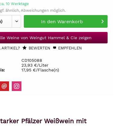
ca. 10 Werktage
gf. ähnlich, Abweichungen möglich.
In den
Warenkorb
lle Weine von Weingut Hammel & Cie zeigen
 ARTIKEL?
BEWERTEN
EMPFEHLEN
CD105088
23,93 €/Liter
is:
17,95 €/Flasche(n)
arker Pfälzer Weißwein mit