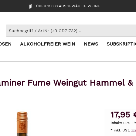
ÜBER 11.000 AUSGEWÄHLTE WEINE
OSEN
ALKOHOLFREIER WEIN
NEWS
SUBSKRIPT
aminer Fume Weingut Hammel & 
17,95 
Inhalt:
0.75 Li
* inkl. USt.
zz