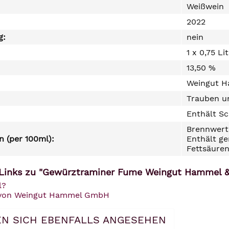
Weißwein
2022
g:
nein
1 x 0,75 Li
13,50 %
Weingut H
Trauben un
Enthält Sc
Brennwert 
 (per 100ml):
Enthält ge
Fettsäuren
 Links zu "Gewürztraminer Fume Weingut Hammel &
l?
l von Weingut Hammel GmbH
N SICH EBENFALLS ANGESEHEN