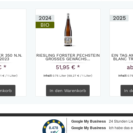
2024
2025
BIO
 350 N.N.
RIESLING FORSTER PECHSTEIN
EIN TAG 
2023
GROSSES GEWÄCHS...
BLANC TR
€ *
51,95 € *
ab
1 € / 1 Liter)
Inhalt
0.75 Liter
(69,27 € / 1 Liter)
Inhalt
0.7
nkorb
In den
Warenkorb
In d