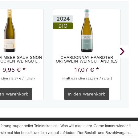
2024
2
BIO
AM MEER SAUVIGNON
CHARDONNAY HAARDTER
OCKEN WEINGUT...
ORTSWEIN WEINGUT ANDRES
2024
 9,95 € *
17,07 € *
5 Liter
(13,27 € / 1 Liter)
Inhalt
0.75 Liter
(22,76 € / 1 Liter)
en
Warenkorb
In den
Warenkorb