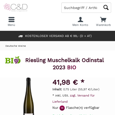
Menü
Mein Konto
Warenkorb
KOSTENLOSER VERSAND AB € 99,- (D + AT)
Deutsche Weine
Riesling Muschelkalk Odinstal
2023
BIO
41,98 € *
Inhalt:
0.75 Liter (55,97 €/Liter)
* inkl. USt.
zzgl. Versand für
Lieferland
Nur
Flasche(n) verfügbar
14