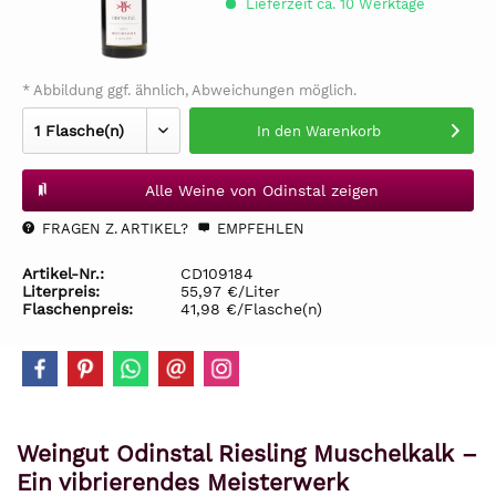
Lieferzeit ca. 10 Werktage
* Abbildung ggf. ähnlich, Abweichungen möglich.
In den
Warenkorb
Alle Weine von Odinstal zeigen
FRAGEN Z. ARTIKEL?
EMPFEHLEN
Artikel-Nr.:
CD109184
Literpreis:
55,97 €/Liter
Flaschenpreis:
41,98 €/Flasche(n)
Weingut Odinstal Riesling Muschelkalk –
Ein vibrierendes Meisterwerk