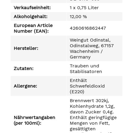
Verkaufseinheit:
1 x 0,75 Liter
Alkoholgehalt:
12,00 %
European Article
4260616862447
Number (EAN):
Weingut Odinstal,
Odinstalweg, 67157
Hersteller:
Wachenheim /
Germany
Trauben und
Zutaten:
Stabilisatoren
Enthält
Allergene:
Schwefeldioxid
(E220)
Brennwert 302kj,
Kohlenhydrate 1,2g,
davon Zucker 0,4g.
Nährwertangaben
Enthält geringfügige
(per 100ml):
Mengen von Fett,
gesättigten