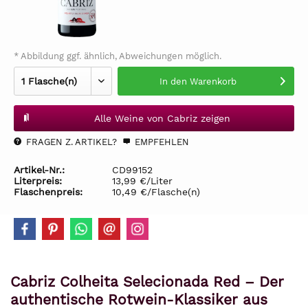
* Abbildung ggf. ähnlich, Abweichungen möglich.
In den
Warenkorb
Alle Weine von Cabriz zeigen
FRAGEN Z. ARTIKEL?
EMPFEHLEN
Artikel-Nr.:
CD99152
Literpreis:
13,99 €/Liter
Flaschenpreis:
10,49 €/Flasche(n)
Cabriz Colheita Selecionada Red – Der
authentische Rotwein-Klassiker aus