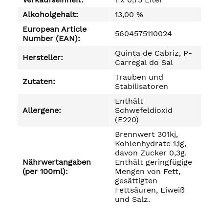
Alkoholgehalt:
13,00 %
European Article
5604575110024
Number (EAN):
Quinta de Cabriz, P-
Hersteller:
Carregal do Sal
Trauben und
Zutaten:
Stabilisatoren
Enthält
Allergene:
Schwefeldioxid
(E220)
Brennwert 301kj,
Kohlenhydrate 1,1g,
davon Zucker 0,3g.
Nährwertangaben
Enthält geringfügige
(per 100ml):
Mengen von Fett,
gesättigten
Fettsäuren, Eiweiß
und Salz.